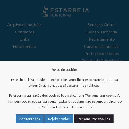
Arquivo de notícias
Serviços Online
Contactos
Gestão Territorial
Links
Recrutamento
Ficha técnica
Canal de Denúncias
Proteção de Dados
Política de Privacidade
Aviso de Cookies
Aviso de cookies
Reclamações
Este site utiliza cookies e tecnologias semelhantes para aprimorar sua
experiência de navegação e para fins analíticos.
Para gerir a utilização dos cookies basta clicar em “Personalizar cookies”.
Também pode recusar ou aceitar todos os cookies não essenciais clicando
em “Rejeitar todos ou “Aceitar todos.
Nº de visitantes:
41034866
Aceitar todos
Rejeitar todos
Personalizar cookies