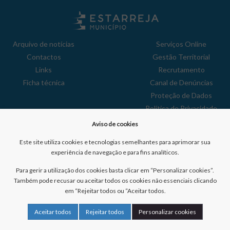
Arquivo de notícias
Serviços Online
Contactos
Gestão Territorial
Links
Recrutamento
Ficha técnica
Canal de Denúncias
Proteção de Dados
Política de Privacidade
Aviso de Cookies
Aviso de cookies
Reclamações
Este site utiliza cookies e tecnologias semelhantes para aprimorar sua
experiência de navegação e para fins analíticos.
Para gerir a utilização dos cookies basta clicar em “Personalizar cookies”.
Também pode recusar ou aceitar todos os cookies não essenciais clicando
em “Rejeitar todos ou “Aceitar todos.
Nº de visitantes:
41035317
Aceitar todos
Rejeitar todos
Personalizar cookies