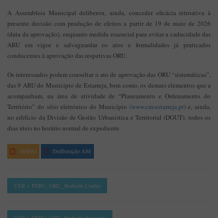
A Assembleia Municipal deliberou, ainda, conceder eficácia retroativa à
presente decisão com produção de efeitos a partir de 19 de maio de 2026
(data da aprovação), enquanto medida essencial para evitar a caducidade das
ARU em vigor e salvaguardar os atos e formalidades já praticados
conducentes à aprovação das respetivas ORU.
Os interessados podem consultar o ato de aprovação das ORU “sistemáticas”,
das 9 ARU do Município de Estarreja, bem como, os demais elementos que a
acompanham, na área de atividade de “Planeamento e Ordenamento do
Território” do sítio eletrónico do Município
(www.cm-estarreja.pt
) e, ainda,
no edifício da Divisão de Gestão Urbanística e Territorial (DGUT), todos os
dias úteis no horário normal de expediente.
AVISO
Deliberação AM
VER > PERU_ORU_Beduido Centro
VER > PERU_ORU_Beduido Nascente