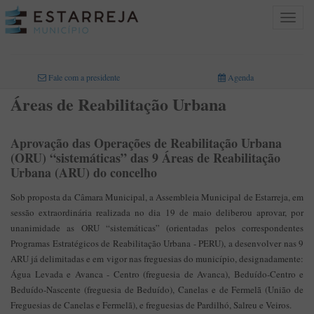
Toggle
navigat
INICIO
>
ÁREAS DE ATIVIDADE
>
PLANEAMENTO E ORDENAMENTO DO TERRITÓRIO
>
ÁREA DE REABILITAÇÃO URBANA
Fale com a presidente
Agenda
Áreas de Reabilitação Urbana
Aprovação das Operações de Reabilitação Urbana
(ORU) “sistemáticas” das 9 Áreas de Reabilitação
Urbana (ARU) do concelho
Sob proposta da Câmara Municipal, a Assembleia Municipal de Estarreja, em
sessão extraordinária realizada no dia 19 de maio deliberou aprovar, por
unanimidade as ORU “sistemáticas” (orientadas pelos correspondentes
Programas Estratégicos de Reabilitação Urbana - PERU), a desenvolver nas 9
ARU já delimitadas e em vigor nas freguesias do município, designadamente:
Água Levada e Avanca - Centro (freguesia de Avanca), Beduído-Centro e
Beduído-Nascente (freguesia de Beduído), Canelas e de Fermelã (União de
Freguesias de Canelas e Fermelã), e freguesias de Pardilhó, Salreu e Veiros.