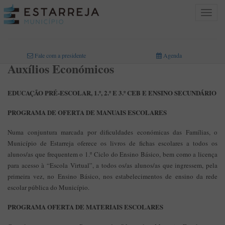
Toggle
navigat
INICIO
>
ÁREAS DE ATIVIDADE
>
EDUCAÇÃO
>
AUXÍLIOS ECONÓMICOS
Fale com a presidente
Agenda
Auxílios Económicos
EDUCAÇÃO PRÉ-ESCOLAR, 1.º, 2.º E 3.º CEB E ENSINO SECUNDÁRIO
PROGRAMA DE OFERTA DE MANUAIS ESCOLARES
Numa conjuntura marcada por dificuldades económicas das Famílias, o
Município de Estarreja oferece os livros de fichas escolares a todos os
alunos/as que frequentem o 1.º Ciclo do Ensino Básico, bem como a licença
para acesso à “Escola Virtual”, a todos os/as alunos/as que ingressem, pela
primeira vez, no Ensino Básico, nos estabelecimentos de ensino da rede
escolar pública do Município.
PROGRAMA OFERTA DE MATERIAIS ESCOLARES