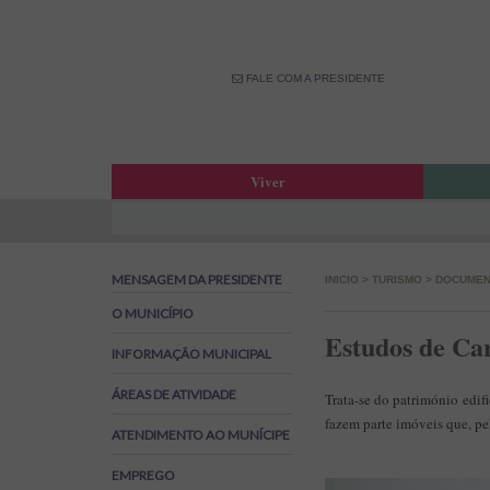
FALE COM A PRESIDENTE
Viver
Atas da Assembleia Municipal
Estar
Atas das Reuniões de Câmara
OPM –
MENSAGEM DA PRESIDENTE
INICIO
>
TURISMO
>
DOCUMEN
Boletim Municipal
Fale 
Agenda Municipal
Banco
O MUNICÍPIO
Estudos de Car
Biblioteca Municipal
Labor
INFORMAÇÃO MUNICIPAL
Cine Teatro de Estarreja
Parti
ÁREAS DE ATIVIDADE
Oferta Desportiva Municipal
Canal
Trata-se do património edif
Impostos Municipais
fazem parte imóveis que, pe
ATENDIMENTO AO MUNÍCIPE
Grandes Opções do Plano e Orçamento
EMPREGO
Emprego na Autarquia