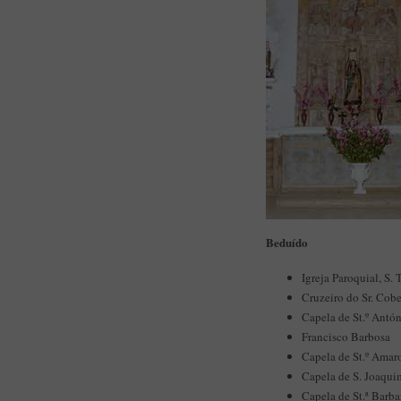
Beduído
Igreja Paroquial, S. 
Cruzeiro do Sr. Cob
Capela de St.º Antón
Francisco Barbosa
Capela de St.º Amar
Capela de S. Joaqui
Capela de St.ª Barba