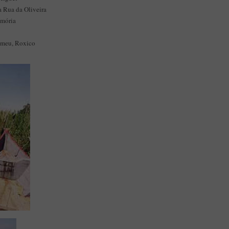
a Rua da Oliveira
emória
omeu, Roxico