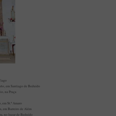
Tiago
erto, em Santiago de Beduído
io, na Praça
o, em St.º Amaro
m, em Barreiro de Além
ra, no lugar de Beduído