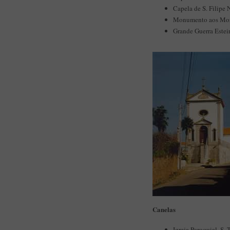
Capela de S. Filipe 
Monumento aos Mort
Grande Guerra Esteir
Canelas
Igreja Paroquial, S.