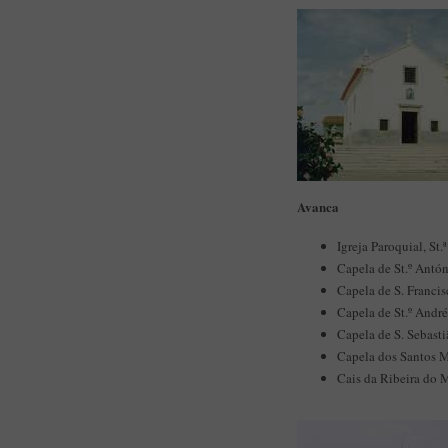
Avanca
Igreja Paroquial, St
Capela de St.º Antóni
Capela de S. Franci
Capela de St.º André
Capela de S. Sebasti
Capela dos Santos Má
Cais da Ribeira do 