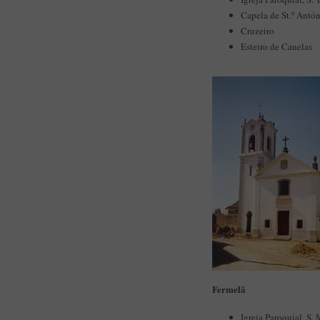
Capela de St.º Antón
Cruzeiro
Esteiro de Canelas
Fermelã
Igreja Paroquial, S.