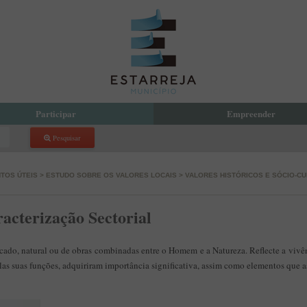
Participar
Empreender
Pesquisar
reja Compartilha
Eco Parque Empresarial de Estarr
 Orçamento Participativo Municipal
PDM
TOS ÚTEIS
>
ESTUDO SOBRE OS VALORES LOCAIS
>
VALORES HISTÓRICOS E SÓCIO-CU
com a Presidente
Incubadora de Empresas
 Local de Voluntariado
acterização Sectorial
atório de Aprendizagem Criativa
cipação Pública
 de Denúncias
icado, natural ou de obras combinadas entre o Homem e a Natureza. Reflecte a vivê
las suas funções, adquiriram importância significativa, assim como elementos que 