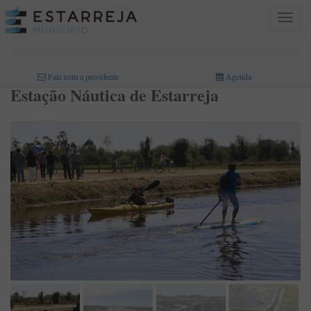
Toggle
navigat
INICIO
>
TURISMO
>
ESTAÇÃO NAÚTICA
Fale com a presidente
Agenda
Estação Náutica de Estarreja