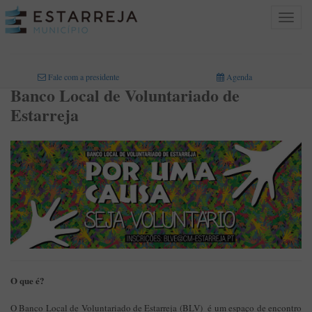
Toggle
navigat
INICIO
>
ÁREAS DE ATIVIDADE
>
AÇÃO SOCIAL
>
BANCO LOCAL DE VOLUNTARIADO
Fale com a presidente
Agenda
Banco Local de Voluntariado de
Estarreja
O que é?
O Banco Local de Voluntariado de Estarreja (BLV) é um espaço de encontro