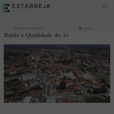
Toggle
navigat
INICIO
>
ÁREAS DE ATIVIDADE
>
AMBIENTE
>
RUÍDO E QUALIDADE DO AR
Fale com a presidente
Agenda
Ruído e Qualidade do Ar