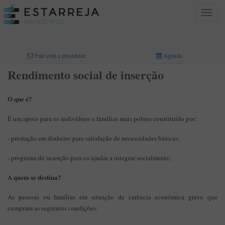
Toggle
navigat
INICIO
>
ÁREAS DE ATIVIDADE
>
AÇÃO SOCIAL
>
RENDIMENTO SOCIAL DE
INSERÇÃO
Fale com a presidente
Agenda
Rendimento social de inserção
O que é?
É um apoio para os indivíduos e famílias mais pobres constituído por:
- prestação em dinheiro para satisfação de necessidades básicas;
- programa de inserção para os ajudar a integrar socialmente;
A quem se destina?
As pessoas ou famílias em situação de carência económica grave que
cumpram as seguintes condições: