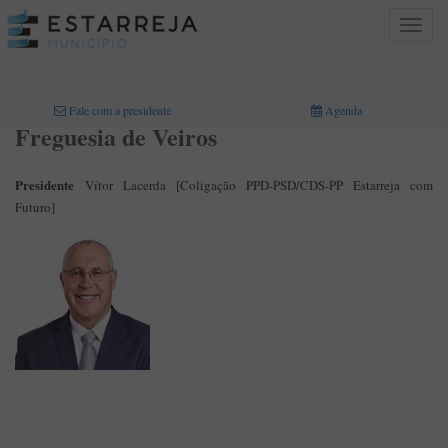
Toggle
navigat
INICIO
>
O MUNICÍPIO
>
FREGUESIAS
>
VEIROS
Fale com a presidente
Agenda
Freguesia de Veiros
Presidente
Vítor Lacerda [Coligação PPD-PSD/CDS-PP Estarreja com
Futuro]