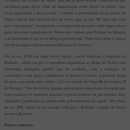
"O local é tão vizinho do Antuã" que mal se pode recusar a hipótese de que
ele fizesse parte dessa "villa" de romanização como "locus" de início - mas
locus agricultado e até povoado". Contudo a proximidade da povoação de
Veiros à foz do Rio Antuã na Ria de Aveiro que, no séc. XII "mais não seria
que o mar oceano", fez presumir a existência de um porto onde chegavam as
peles preciosas (significado de Veiros) que vinham para Portugal da Hungria
e da Esclavónia e que só os fidalgos podiam usar. "Nom traga sobre si (quem
não for de sangue real ou muito nobre) pena de Veeiros..."
Até ao séc. XVII este lugar esteve ligado, a nível religioso, à freguesia de
Beduído - altura em que os moradores requereram ao Bispo do Porto a sua
autonomia paroquial, pedido que foi acolhido, com a condição de
construírem a sua igreja e suportarem os respetivos custos. A primeira Igreja
foi, pois, construída entre 1608 e 1612, no reinado de Filipe III de Castela e II
de Portugal. "Não há dúvida alguma, pela própria arqueologia da região que
o povoamento do território remonta a épocas romanas ou pré-romanas. Esta
afirmação é justificada em grande parte pela toponímia da região". Nos finais
do séc. XIX, depois de ter acabado a filiação a Beduído, o curato de Veiros
passou a Reitoria.
Festas e romarias