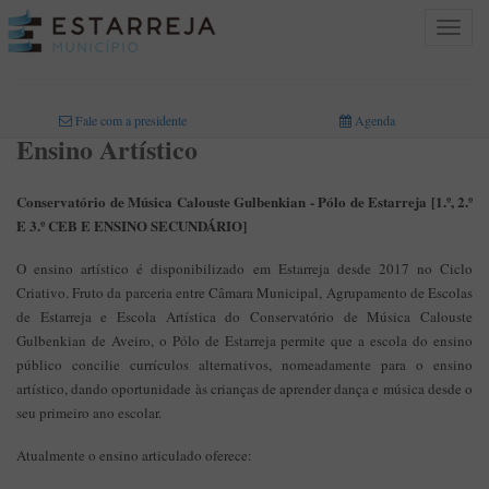
Toggle
navigat
INICIO
>
ÁREAS DE ATIVIDADE
>
EDUCAÇÃO
>
ENSINO ARTÍSTICO
Fale com a presidente
Agenda
Ensino Artístico
Conservatório de Música Calouste Gulbenkian - Pólo de Estarreja [1.º, 2.º
E 3.º CEB E ENSINO SECUNDÁRIO]
O ensino artístico é disponibilizado em Estarreja desde 2017 no Ciclo
Criativo. Fruto da parceria entre Câmara Municipal, Agrupamento de Escolas
de Estarreja e Escola Artística do Conservatório de Música Calouste
Gulbenkian de Aveiro, o Pólo de Estarreja permite que a escola do ensino
público concilie currículos alternativos, nomeadamente para o ensino
artístico, dando oportunidade às crianças de aprender dança e música desde o
seu primeiro ano escolar.
Atualmente o ensino articulado oferece: