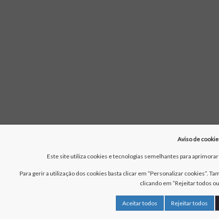
Aviso de cookie
Este site utiliza cookies e tecnologias semelhantes para aprimorar 
Para gerir a utilização dos cookies basta clicar em “Personalizar cookies”. 
clicando em “Rejeitar todos ou
Aceitar todos
Rejeitar todos