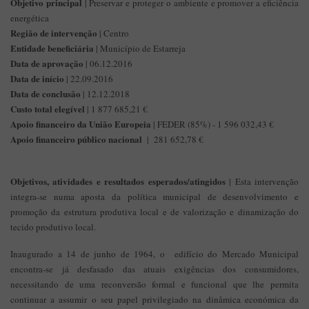
Objetivo principal
| Preservar e proteger o ambiente e promover a eficiência
energética
Região de intervenção
| Centro
Entidade beneficiária
| Município de Estarreja
Data de aprovação
| 06.12.2016
Data de início
| 22.09.2016
Data de conclusão
| 12.12.2018
Custo total elegível
| 1 877 685,21 €
Apoio financeiro da União Europeia
| FEDER (85%) - 1 596 032,43 €
Apoio financeiro público nacional
| 281 652,78 €
Objetivos, atividades e resultados esperados/atingidos
| Esta intervenção
integra-se numa aposta da política municipal de desenvolvimento e
promoção da estrutura produtiva local e de valorização e dinamização do
tecido produtivo local.
Inaugurado a 14 de junho de 1964, o edifício do Mercado Municipal
encontra-se já desfasado das atuais exigências dos consumidores,
necessitando de uma reconversão formal e funcional que lhe permita
continuar a assumir o seu papel privilegiado na dinâmica económica da