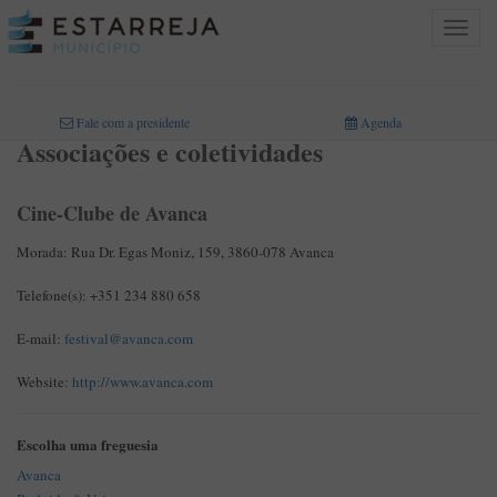
Toggle
navigat
INICIO
>
O MUNICÍPIO
>
ASSOCIAÇÕES E COLETIVIDADES
Fale com a presidente
Agenda
Associações e coletividades
Cine-Clube de Avanca
Morada:
Rua Dr. Egas Moniz, 159, 3860-078 Avanca
Telefone(s):
+351 234 880 658
E-mail:
festival@avanca.com
Website:
http://www.avanca.com
Escolha uma freguesia
Avanca