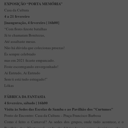
EXPOSIÇÃO “PORTA MEMÓRIA”
Casa da Cultura
4 a 21 fevereiro
[inauguração, 4 fevereiro | 16h00]
“Com flores fizeste batalhas
Já te chamaram Bonitezas,
Até assaltaste mesas.
Não há dúvida que colecionas proezas!
És sempre celebrado
mas em 2021 ficaste empancado.
Foste escorregando envergonhado!
Ai Entrudo, Ai Entrudo
Sem ti está tudo estragado!”
Lókas
FÁBRICA DA FANTASIA
4 fevereiro, sábado | 16h00
Visita às Sedes das Escolas de Samba e ao Pavilhão dos "Curtumes"
Ponto de Encontro: Casa da Cultura – Praça Francisco Barbosa
Como é feito o Carnaval? As sedes dos grupos, onde tudo acontece, e o