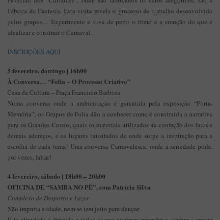
Pavilhão dos "Curtumes", onde são fabricados os caros alegóricos, são a
Fábrica da Fantasia. Esta visita revela o processo de trabalho desenvolvido
pelos grupos… Experimente e viva de perto o ritmo e a emoção do que é
idealizar e construir o Carnaval.
INSCRIÇÕES AQUI
5 fevereiro, domingo | 16h00
À Conversa… “Folia – O Processo Criativo”
Casa da Cultura – Praça Francisco Barbosa
Numa conversa onde a ambientação é garantida pela exposição “Porta-
Memória”, os Grupos de Folia dão a conhecer como é construída a narrativa
para os Grandes Corsos, quais os materiais utilizados na confeção dos fatos e
demais adereços, e os lugares inusitados de onde surge a inspiração para a
escolha de cada tema! Uma conversa Carnavalesca, onde a seriedade pode,
por vezes, faltar!
4 fevereiro, sábado | 18h00 – 20h00
OFICINA DE “SAMBA NO PÉ”, com Patrícia Silva
Complexo de Desporto e Lazer
Não importa a idade, nem se tem jeito para dançar.
Esta atividade é dirigida a todos os que queiram aprender a sambar e arrasar