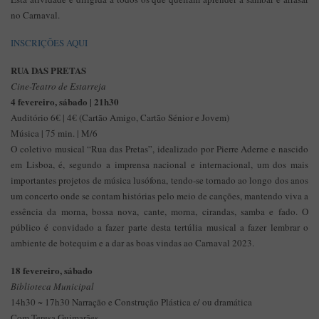
no Carnaval.
INSCRIÇÕES AQUI
RUA DAS PRETAS
Cine-Teatro de Estarreja
4 fevereiro, sábado | 21h30
Auditório 6€ | 4€ (Cartão Amigo, Cartão Sénior e Jovem)
Música | 75 min. | M/6
O coletivo musical “Rua das Pretas”, idealizado por Pierre Aderne e nascido
em Lisboa, é, segundo a imprensa nacional e internacional, um dos mais
importantes projetos de música lusófona, tendo-se tornado ao longo dos anos
um concerto onde se contam histórias pelo meio de canções, mantendo viva a
essência da morna, bossa nova, cante, morna, cirandas, samba e fado. O
público é convidado a fazer parte desta tertúlia musical a fazer lembrar o
ambiente de botequim e a dar as boas vindas ao Carnaval 2023.
18 fevereiro, sábado
Biblioteca Municipal
14h30 ~ 17h30 Narração e Construção Plástica e/ ou dramática
Com Teresa Guimarães