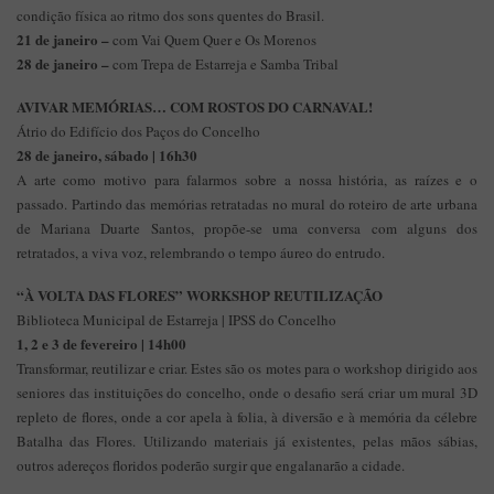
condição física ao ritmo dos sons quentes do Brasil.
21 de janeiro –
com Vai Quem Quer e Os Morenos
28 de janeiro –
com Trepa de Estarreja e Samba Tribal
AVIVAR MEMÓRIAS… COM ROSTOS DO CARNAVAL!
Átrio do Edifício dos Paços do Concelho
28 de janeiro, sábado | 16h30
A arte como motivo para falarmos sobre a nossa história, as raízes e o
passado. Partindo das memórias retratadas no mural do roteiro de arte urbana
de Mariana Duarte Santos, propõe-se uma conversa com alguns dos
retratados, a viva voz, relembrando o tempo áureo do entrudo.
“À VOLTA DAS FLORES” WORKSHOP REUTILIZAÇÃO
Biblioteca Municipal de Estarreja | IPSS do Concelho
1, 2 e 3 de fevereiro | 14h00
Transformar, reutilizar e criar. Estes são os motes para o workshop dirigido aos
seniores das instituições do concelho, onde o desafio será criar um mural 3D
repleto de flores, onde a cor apela à folia, à diversão e à memória da célebre
Batalha das Flores. Utilizando materiais já existentes, pelas mãos sábias,
outros adereços floridos poderão surgir que engalanarão a cidade.