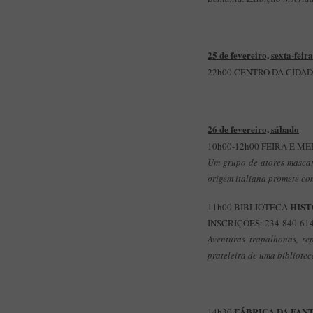
25 de fevereiro, sexta-feira
22h00 CENTRO DA CIDA
26 de fevereiro, sábado
10h00-12h00 FEIRA E M
Um grupo de atores mascara
origem italiana promete co
HIST
11h00 BIBLIOTECA
INSCRIÇÕES: 234 840 614
Aventuras trapalhonas, r
prateleira de uma bibliotec
FÁBRICA DA FAN
14h30