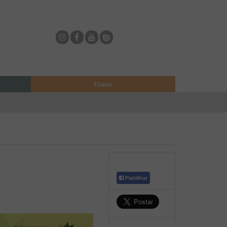
Visitar
eja
O Municipio de Estarreja
Bioria
Biblioteca Municipal
Casa Museu Egas Moniz
Cine-Teatro de Estarreja
Casa-Museu Solheiro Madureira
Partilhar
Eventos
Onde Comer
Onde dormir
ESTAU - Arte Urbana