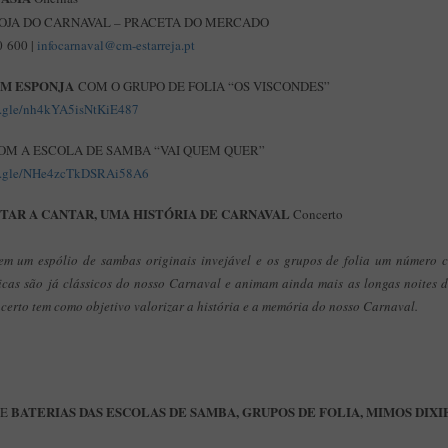
OJA DO CARNAVAL – PRACETA DO MERCADO
 600 |
infocarnaval@cm-estarreja.pt
EM ESPONJA
COM O GRUPO DE FOLIA “OS VISCONDES”
ms.gle/nh4kYA5isNtKiE487
OM A ESCOLA DE SAMBA “VAI QUEM QUER”
ms.gle/NHe4zcTkDSRAi58A6
TAR A CANTAR, UMA HISTÓRIA DE CARNAVAL
Concerto
em um espólio de sambas originais invejável e os grupos de folia um número c
icas são já clássicos do nosso Carnaval e animam ainda mais as longas noites de
certo tem como objetivo valorizar a história e a memória do nosso Carnaval.
BATERIAS DAS ESCOLAS DE SAMBA, GRUPOS DE FOLIA, MIMOS DIX
DE