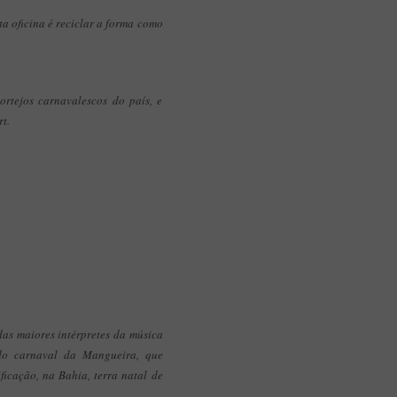
ta oficina é reciclar a forma como
rtejos carnavalescos do país, e
rt.
as maiores intérpretes da música
 do carnaval da Mangueira, que
icação, na Bahia, terra natal de