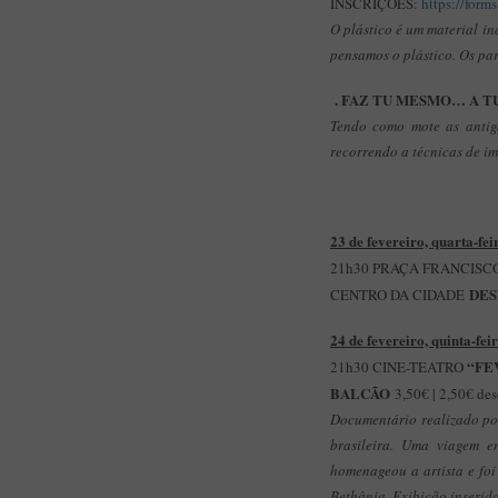
INSCRIÇÕES:
https://fo
O plástico é um material in
pensamos o plástico. Os par
. FAZ TU MESMO… A TU
Tendo como mote as antiga
recorrendo a técnicas de im
23 de fevereiro, quarta-fei
21h30 PRAÇA FRANCIS
DES
CENTRO DA CIDADE
24 de fevereiro, quinta-fei
“FE
21h30 CINE-TEATRO
BALCÃO
3,50€ | 2,50€ des
Documentário realizado por
brasileira. Uma viagem e
homenageou a artista e foi
Bethânia. Exibição inserid