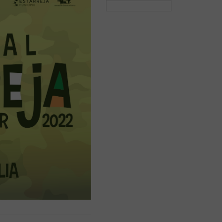
Aplicação Sentir Estarreja
Museu Fábrica da História – Arroz