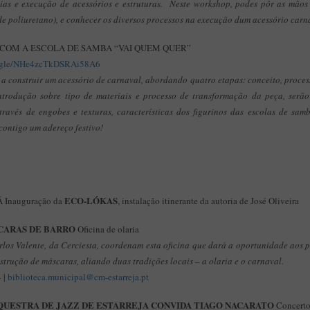
sias e execução de acessórios e estruturas. Neste workshop, podes pôr as mão
e poliuretano), e conhecer os diversos processos na execução dum acessório carn
COM A ESCOLA DE SAMBA “VAI QUEM QUER”
ms.gle/NHe4zcTkDSRAi58A6
 a construir um acessório de carnaval, abordando quatro etapas: conceito, proces
trodução sobre tipo de materiais e processo de transformação da peça, serã
ravés de engobes e texturas, características dos figurinos das escolas de sa
contigo um adereço festivo!
ECO-LÓKAS
Inauguração da
, instalação itinerante da autoria de José Oliveira
CARAS DE BARRO
Oficina de olaria
rlos Valente, da Cerciesta, coordenam esta oficina que dará a oportunidade aos 
trução de máscaras, aliando duas tradições locais – a olaria e o carnaval.
 |
biblioteca.municipal@cm-estarreja.pt
UESTRA DE JAZZ DE ESTARREJA CONVIDA TIAGO NACARATO
Concert