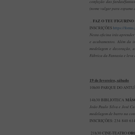
confeção das fardas/fanta
(nome vulgar para espuma d
FAZ O TEU FIGURINO
.
INSCRIÇÕES
https://for
Nesta oficina irás aprender
e acabamentos. Além da in
modelagem e decoração, at
Fábrica da Fantasia e leva 
19 de fevereiro, sábado
10h00 PARQUE DO ANTUÃ 
MÁS
14h30 BIBLIOTECA
João Paulo Silva e José Ca
modelagem de barro na cons
INSCRIÇÕES: 234 840 614
ORQ
21h30 CINE-TEATRO