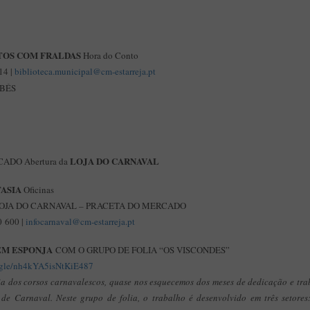
TOS COM FRALDAS
Hora do Conto
14 |
biblioteca.municipal@cm-estarreja.pt
EBÉS
LOJA DO CARNAVAL
ADO Abertura da
TASIA
Oficinas
OJA DO CARNAVAL – PRACETA DO MERCADO
 600 |
infocarnaval@cm-estarreja.pt
 EM ESPONJA
COM O GRUPO DE FOLIA “OS VISCONDES”
s.gle/nh4kYA5isNtKiE487
ia dos corsos carnavalescos, quase nos esquecemos dos meses de dedicação e tr
de Carnaval. Neste grupo de folia, o trabalho é desenvolvido em três setores