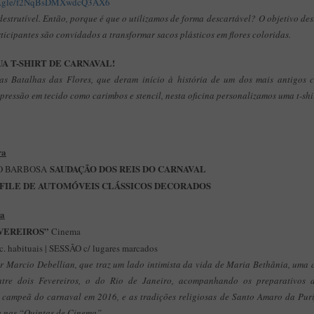
rms.gle/f2NqBsDMXwdcQ3AX6
destrutível. Então, porque é que o utilizamos de forma descartável? O objetivo des
ticipantes são convidados a transformar sacos plásticos em flores coloridas.
A T-SHIRT DE CARNAVAL!
s Batalhas das Flores, que deram início à história de um dos mais antigos co
pressão em tecido como carimbos e stencil, nesta oficina personalizamos uma t-shi
ra
SAUDAÇÃO DOS REIS DO CARNAVAL
CO BARBOSA
FILE DE AUTOMÓVEIS CLÁSSICOS DECORADOS
ra
VEREIROS”
Cinema
c. habituais | SESSÃO c/ lugares marcados
 Marcio Debellian, que traz um lado intimista da vida de Maria Bethânia, uma d
ntre dois Fevereiros, o do Rio de Janeiro, acompanhando os preparativos
 campeã do carnaval em 2016, e as tradições religiosas de Santo Amaro da Purif
a nas “Quintas de Cinema”.