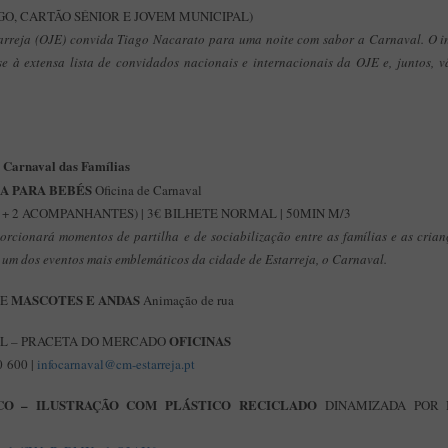
IGO, CARTÃO SÉNIOR E JOVEM MUNICIPAL)
tarreja (OJE) convida Tiago Nacarato para uma noite com sabor a Carnaval. O i
-se à extensa lista de convidados nacionais e internacionais da OJE e, juntos, 
 Carnaval das Famílias
A PARA BEBÉS
Oficina de Carnaval
A + 2 ACOMPANHANTES) | 3€ BILHETE NORMAL | 50MIN M/3
rcionará momentos de partilha e de sociabilização entre as famílias e as crianç
um dos eventos mais emblemáticos da cidade de Estarreja, o Carnaval.
MASCOTES E ANDAS
DE
Animação de rua
OFICINAS
AL – PRACETA DO MERCADO
 600 |
infocarnaval@cm-estarreja.pt
ICO – ILUSTRAÇÃO COM PLÁSTICO RECICLADO
DINAMIZADA POR H