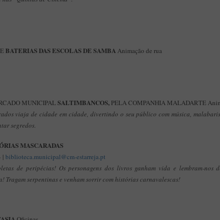
BATERIAS DAS ESCOLAS DE SAMBA
DE
Animação de rua
SALTIMBANCOS,
ERCADO MUNICIPAL
PELA COMPANHIA MALADARTE Anima
dos viaja de cidade em cidade, divertindo o seu público com música, malabaris
ntar segredos.
ÓRIAS MASCARADAS
 |
biblioteca.municipal@cm-estarreja.pt
epletas de peripécias! Os personagens dos livros ganham vida e lembram-nos
a! Tragam serpentinas e venham sorrir com histórias carnavalescas!
TASIA
Oficinas