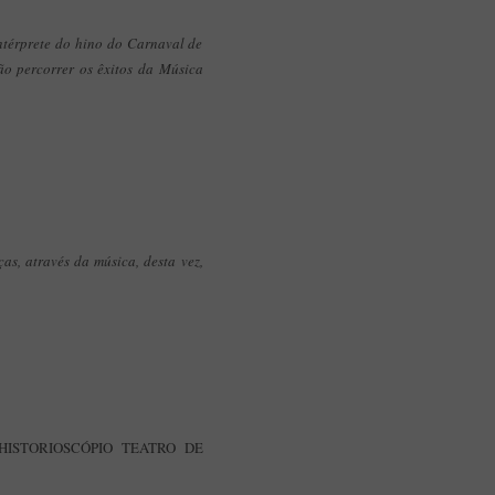
ntérprete do hino do Carnaval de
vão percorrer os êxitos da Música
as, através da música, desta vez,
ISTORIOSCÓPIO TEATRO DE