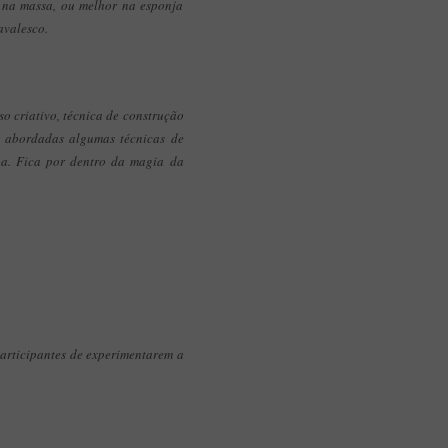
s na massa, ou melhor na esponja
avalesco.
so criativo, técnica de construção
o abordadas algumas técnicas de
mba. Fica por dentro da magia da
participantes de experimentarem a
o