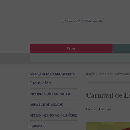
FALE COM A PRESIDENTE
Viver
Atas da Assembleia Municipal
Estar
Atas das Reuniões de Câmara
OPM –
MENSAGEM DA PRESIDENTE
INICIO
>
ÁREAS DE ATIVIDADE
Boletim Municipal
Fale 
Agenda Municipal
Banco
O MUNICÍPIO
Biblioteca Municipal
Labor
Carnaval de E
INFORMAÇÃO MUNICIPAL
Cine Teatro de Estarreja
Parti
ÁREAS DE ATIVIDADE
Oferta Desportiva Municipal
Canal
Evento Cultura
Impostos Municipais
ATENDIMENTO AO MUNÍCIPE
Grandes Opções do Plano e Orçamento
EMPREGO
Emprego na Autarquia