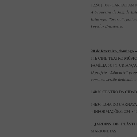
12,5€ | 10€ (CARTÃO AM
A Orquestra de Jazz de Es
Estarreja, “Sorria”, junta
Popular Brasileira.
20 de fevereiro, domingo
–
MÚSIC
11h CINE-TEATRO
FAMÍLIA 5€ | (1 CRIANÇ
O projeto “Educarte” propo
com uma sessão dedicada a 
14h30 CENTRO DA CIDA
14h30 LOJA DO CARNAV
+ INFORMAÇÕES: 234 840
. JARDINS DE PLÁST
MARIONETAS