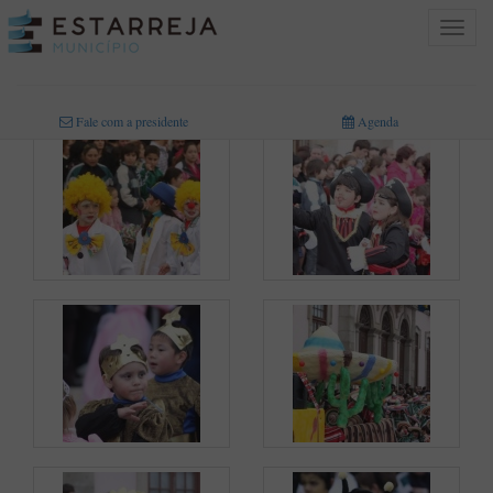
Toggle
navigat
INICIO
>
MULTIMÉDIA
>
FOTOGRAFIAS
Fale com a presidente
Agenda