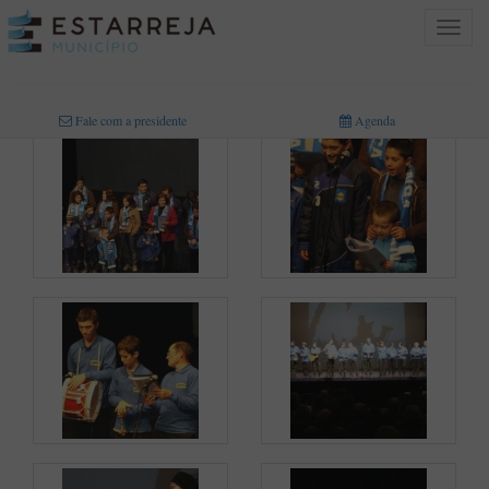
Toggle
navigat
INICIO
>
MULTIMÉDIA
>
FOTOGRAFIAS
Fale com a presidente
Agenda