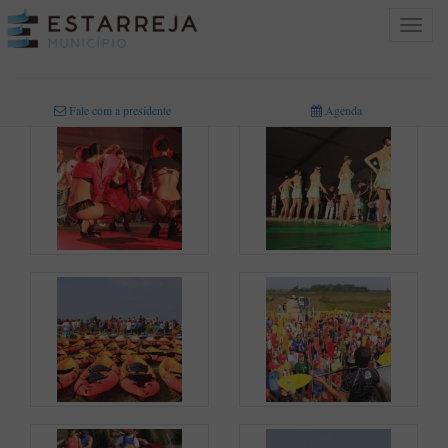
Toggle
navigat
INICIO
>
MULTIMÉDIA
>
FOTOGRAFIAS
Fale com a presidente
Agenda