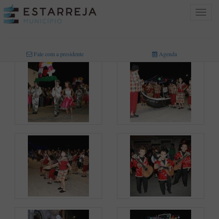
Toggle
navigat
INICIO
>
MULTIMÉDIA
>
FOTOGRAFIAS
Fale com a presidente
Agenda