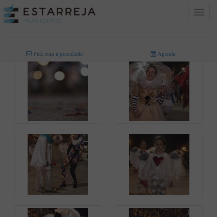
Toggle
navigat
INICIO
>
MULTIMÉDIA
>
FOTOGRAFIAS
Fale com a presidente
Agenda