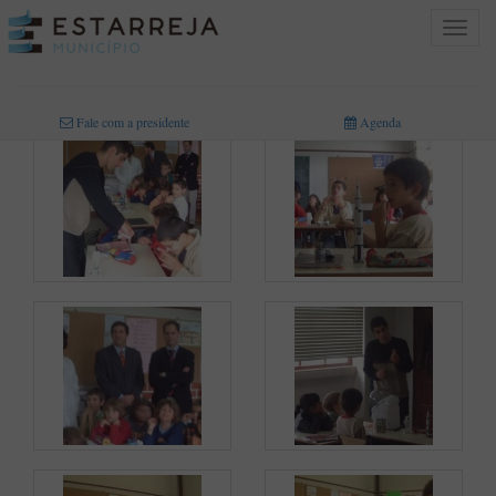
Toggle
navigat
INICIO
>
MULTIMÉDIA
>
FOTOGRAFIAS
Fale com a presidente
Agenda