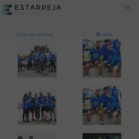
Toggle
navigat
INICIO
>
MULTIMÉDIA
>
FOTOGRAFIAS
Fale com a presidente
Agenda