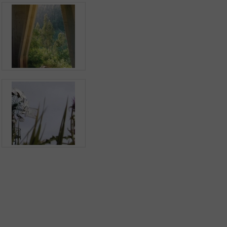
Aplicação Sentir Estarreja
Museu Fábrica da História – Arroz