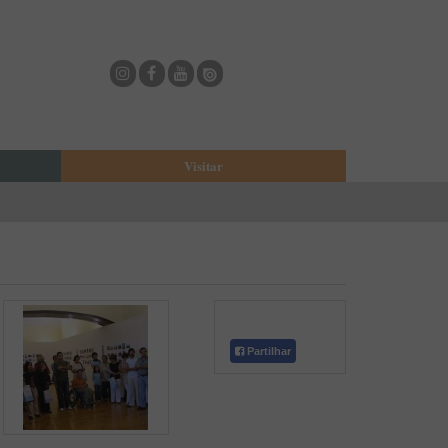
Visitar
eja
O Municipio de Estarreja
Bioria
Biblioteca Municipal
Casa Museu Egas Moniz
Cine-Teatro de Estarreja
Casa-Museu Solheiro Madureira
Partilhar
Eventos
Onde Comer
Onde dormir
ESTAU - Arte Urbana