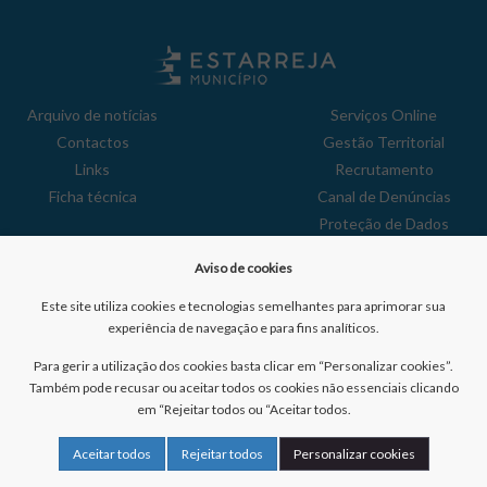
Arquivo de notícias
Serviços Online
Contactos
Gestão Territorial
Links
Recrutamento
Ficha técnica
Canal de Denúncias
Proteção de Dados
Política de Privacidade
Aviso de cookies
Aviso de Cookies
Reclamações
Este site utiliza cookies e tecnologias semelhantes para aprimorar sua
experiência de navegação e para fins analíticos.
Para gerir a utilização dos cookies basta clicar em “Personalizar cookies”.
Também pode recusar ou aceitar todos os cookies não essenciais clicando
em “Rejeitar todos ou “Aceitar todos.
Nº de visitantes:
41022435
Aceitar todos
Rejeitar todos
Personalizar cookies