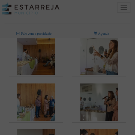
Toggle
navigat
INICIO
>
MULTIMÉDIA
>
FOTOGRAFIAS
Fale com a presidente
Agenda