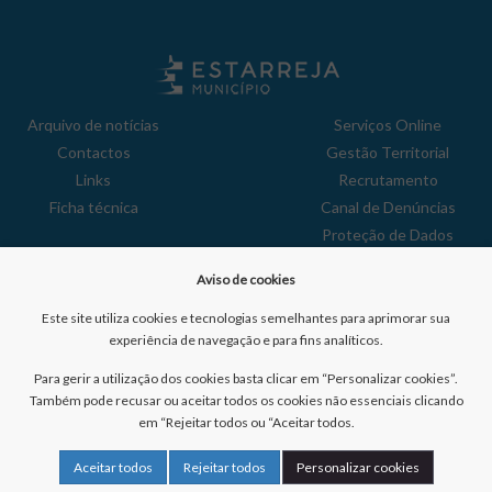
Arquivo de notícias
Serviços Online
Contactos
Gestão Territorial
Links
Recrutamento
Ficha técnica
Canal de Denúncias
Proteção de Dados
Política de Privacidade
Aviso de cookies
Aviso de Cookies
Reclamações
Este site utiliza cookies e tecnologias semelhantes para aprimorar sua
experiência de navegação e para fins analíticos.
Para gerir a utilização dos cookies basta clicar em “Personalizar cookies”.
Também pode recusar ou aceitar todos os cookies não essenciais clicando
em “Rejeitar todos ou “Aceitar todos.
Nº de visitantes:
41031489
Aceitar todos
Rejeitar todos
Personalizar cookies