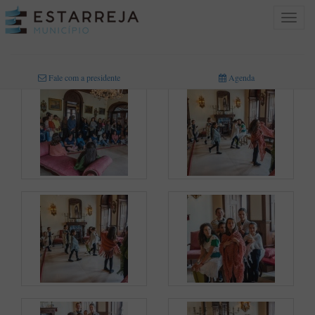
Toggle
navigat
INICIO
>
MULTIMÉDIA
>
FOTOGRAFIAS
Fale com a presidente
Agenda