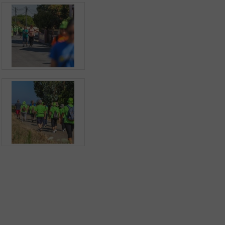
Aplicação Sentir Estarreja
Museu Fábrica da História – Arroz