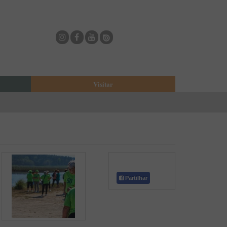
Visitar
eja
O Municipio de Estarreja
Bioria
Biblioteca Municipal
Casa Museu Egas Moniz
Cine-Teatro de Estarreja
Casa-Museu Solheiro Madureira
Partilhar
Eventos
Onde Comer
Onde dormir
ESTAU - Arte Urbana