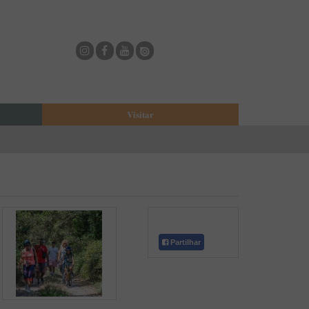
Visitar
eja
O Municipio de Estarreja
Bioria
Biblioteca Municipal
Casa Museu Egas Moniz
Cine-Teatro de Estarreja
Casa-Museu Solheiro Madureira
Partilhar
Eventos
Onde Comer
Onde dormir
ESTAU - Arte Urbana