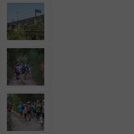
Aplicação Sentir Estarreja
Museu Fábrica da História – Arroz