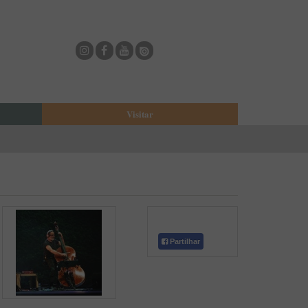
Visitar
eja
O Municipio de Estarreja
Bioria
Biblioteca Municipal
Casa Museu Egas Moniz
Cine-Teatro de Estarreja
Casa-Museu Solheiro Madureira
Partilhar
Eventos
Onde Comer
Onde dormir
ESTAU - Arte Urbana