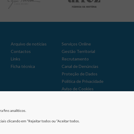
Arquivo de notícias
Serviços Online
Contactos
Gestão Territorial
Links
Recrutamento
Ficha técnica
Canal de Denúncias
Proteção de Dados
Política de Privacidade
Aviso de Cookies
Reclamações
 fins analíticos.
iais clicando em “Rejeitar todos ou “Aceitar todos.