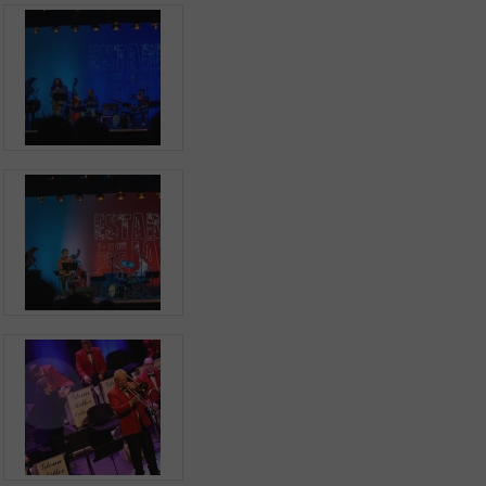
Aplicação Sentir Estarreja
Museu Fábrica da História – Arroz