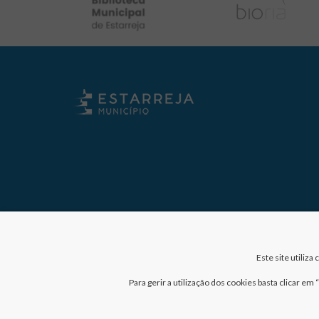
Este site utiliz
Para gerir a utilização dos cookies basta clicar e
Nº de visitantes: 41029637