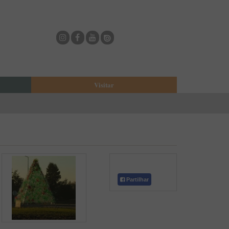
Visitar
eja
O Municipio de Estarreja
Bioria
Biblioteca Municipal
Casa Museu Egas Moniz
Cine-Teatro de Estarreja
Casa-Museu Solheiro Madureira
Partilhar
Eventos
Onde Comer
Onde dormir
ESTAU - Arte Urbana