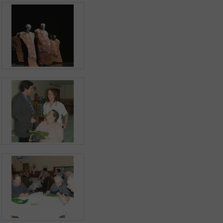
Aplicação Sentir Estarreja
Museu Fábrica da História – Arroz