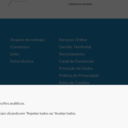
Arquivo de notícias
Serviços Online
Contactos
Gestão Territorial
Links
Recrutamento
Ficha técnica
Canal de Denúncias
Proteção de Dados
Política de Privacidade
Aviso de Cookies
Reclamações
 fins analíticos.
iais clicando em “Rejeitar todos ou “Aceitar todos.