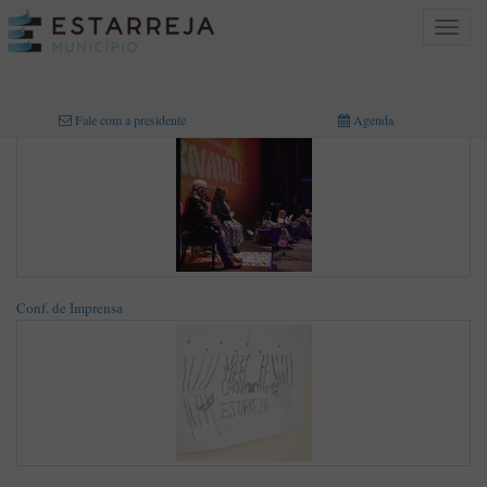
Toggle
navigat
INICIO
>
MULTIMÉDIA
>
FOTOGRAFIAS
Fale com a presidente
Agenda
Conf. de Imprensa