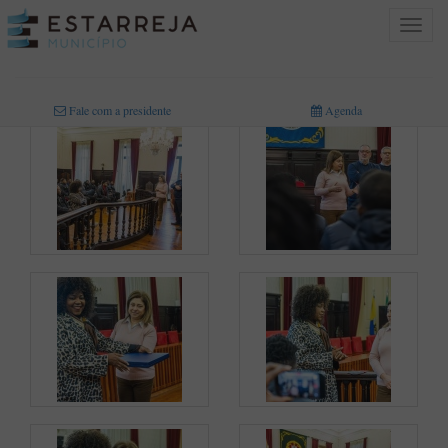
Toggle
navigat
INICIO
>
MULTIMÉDIA
>
FOTOGRAFIAS
Fale com a presidente
Agenda