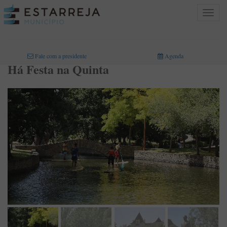
Toggle
navigat
INICIO
>
Fale com a presidente
Agenda
Há Festa na Quinta