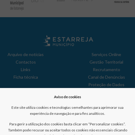
Arquivo de notícias
Serviços Online
Contactos
Gestão Territorial
Links
Recrutamento
Ficha técnica
Canal de Denúncias
Proteção de Dados
Política de Privacidade
Aviso de cookies
Aviso de Cookies
Reclamações
Este site utiliza cookies e tecnologias semelhantes para aprimorar sua
experiência de navegação e para fins analíticos.
Para gerir a utilização dos cookies basta clicar em “Personalizar cookies”.
Também pode recusar ou aceitar todos os cookies não essenciais clicando