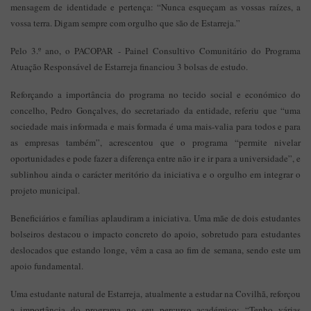
mensagem de identidade e pertença: “Nunca esqueçam as vossas raízes, a
vossa terra. Digam sempre com orgulho que são de Estarreja.”
Pelo 3.º ano, o PACOPAR - Painel Consultivo Comunitário do Programa
Atuação Responsável de Estarreja financiou 3 bolsas de estudo.
Reforçando a importância do programa no tecido social e económico do
concelho, Pedro Gonçalves, do secretariado da entidade, referiu que “uma
sociedade mais informada e mais formada é uma mais-valia para todos e para
as empresas também”, acrescentou que o programa “permite nivelar
oportunidades e pode fazer a diferença entre não ir e ir para a universidade”, e
sublinhou ainda o carácter meritório da iniciativa e o orgulho em integrar o
projeto municipal.
Beneficiários e famílias aplaudiram a iniciativa. Uma mãe de dois estudantes
bolseiros destacou o impacto concreto do apoio, sobretudo para estudantes
deslocados que estando longe, vêm a casa ao fim de semana, sendo este um
apoio fundamental.
Uma estudante natural de Estarreja, atualmente a estudar na Covilhã, reforçou
a importância do programa no seu percurso académico: “Tenho várias