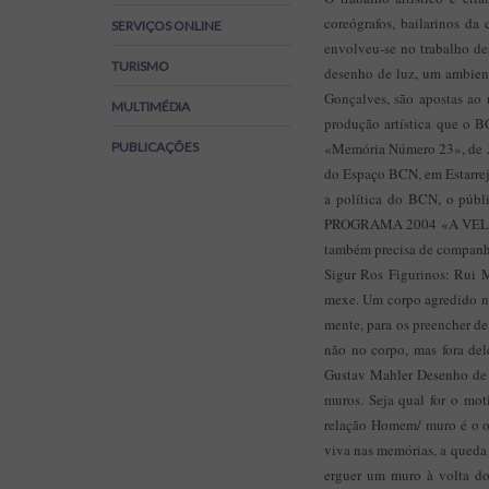
Regulamentos
coreógrafos, bailarinos da
SERVIÇOS ONLINE
SOS Viver+
envolveu-se no trabalho des
TURISMO
desenho de luz, um ambient
Gonçalves, são apostas ao 
MULTIMÉDIA
produção artística que o 
PUBLICAÇÕES
«Memória Número 23», de Joa
do Espaço BCN, em Estarrej
a política do BCN, o públi
PROGRAMA 2004 «A VELHA SO
também precisa de companhia
Sigur Ros Figurinos: Ru
mexe. Um corpo agredido não
mente, para os preencher de
não no corpo, mas fora del
Gustav Mahler Desenho de 
muros. Seja qual for o moti
relação Homem/ muro é o ob
viva nas memórias, a queda 
erguer um muro à volta do 