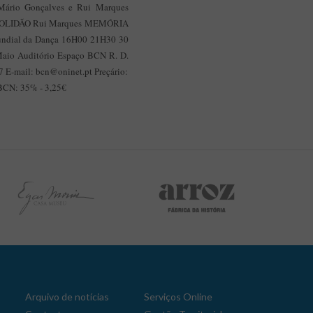
, Mário Gonçalves e Rui Marques
HA SOLIDÃO Rui Marques MEMÓRIA
dial da Dança 16H00 21H30 30
e Maio Auditório Espaço BCN R. D.
47 E-mail: bcn@oninet.pt Preçário:
 BCN: 35% - 3,25€
Arquivo de notícias
Serviços Online