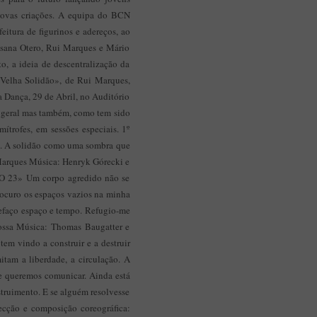
Aplicação Sentir Estarreja
 novas criações. A equipa do BCN
Museu Fábrica da História – Arroz
eitura de figurinos e adereços, ao
Susana Otero, Rui Marques e Mário
o, a ideia de descentralização da
 Velha Solidão», de Rui Marques,
 Dança, 29 de Abril, no Auditório
m geral mas também, como tem sido
ítrofes, em sessões especiais. 1º
. A solidão como uma sombra que
 Marques Música: Henryk Górecki e
 23» Um corpo agredido não se
rocuro os espaços vazios na minha
 refaço espaço e tempo. Refugio-me
Nossa Música: Thomas Baugatter e
 vindo a construir e a destruir
mitam a liberdade, a circulação. A
e queremos comunicar. Ainda está
struimento. E se alguém resolvesse
ecção e composição coreográfica: