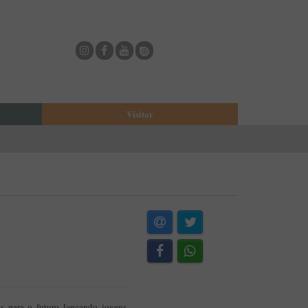
Visitar
eja
O Municipio de Estarreja
Bioria
Biblioteca Municipal
Casa Museu Egas Moniz
Cine-Teatro de Estarreja
Casa-Museu Solheiro Madureira
Eventos
Onde Comer
Onde dormir
ESTAU - Arte Urbana
s para o futuro lançando jovens