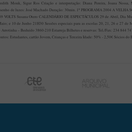
edith Monk, Sigur Ros Criação e interpretação: Diana Pereira, Joana Nossa
a Desenho de luzes: José Machado Duração: 30min. 1º PROGRAMA 2004 A VEL
89 VOLTS Susana Otero CALENDÁRIO DE ESPECTÁCULOS 29 de Abril, Dia Mun
 Maio; e 10 de Junho 21H30 Sessões especiais para as escolas 20, 21, 26 e 27 d
3 Arrotinha – Beduído 3860-210 Estarreja Bilhetes e reservas: Tel./Fax: 234 844 7
ontos: Estudantes, cartão Jovem, Crianças e Terceira Idade: 50% - 2,50€ Sócios do