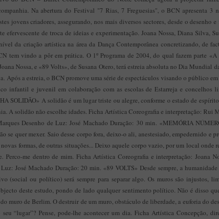
 companhia. Na abertura do Festival "7 Rias, 7 Freguesias", o BCN apresenta 3
tes jovens criadores, assegurando, nos mais diversos sectores, desde o desenho e f
e efervescente de troca de ideias e experimentação. Joana Nossa, Diana Silva, 
nível da criação artística na área da Dança Contemporânea concretizando, de fact
BCN tem vindo a pôr em prática. O 1º Programa de 2004, do qual fazem parte «A
na Nossa, e «89 Volts», de Susana Otero, terá estreia absoluta no Dia Mundial da
a. Após a estreia, o BCN promove uma série de espectáculos visando o público e
co infantil e juvenil em colaboração com as escolas de Estarreja e concelhos lim
LIDÃO» A solidão é um lugar triste ou alegre, conforme o estado de espírito
. A solidão não escolhe idades. Ficha Artística Coreografia e interpretação: Rui
i Marques Desenho de Luz: José Machado Duração: 30 min. «MEMÓRIA NÚMERO
 se quer mexer. Saio desse corpo fora, deixo-o ali, anestesiado, empedernido e p
 novas formas, de outras situações... Deixo aquele corpo vazio, por um local onde
e. Perco-me dentro de mim. Ficha Artística Coreografia e interpretação: Joana 
Luz: José Machado Duração: 20 min. «89 VOLTS» Desde sempre, a humanidade tem
vo (social ou político) será sempre para separar algo. Os muros são injustos, li
jecto deste estudo, pondo de lado qualquer sentimento político. Não é disso qu
do muro de Berlim. O destruir de um muro, obstáculo de liberdade, a euforia do de
seu “lugar”? Pense, pode-lhe acontecer um dia. Ficha Artística Concepção, dir