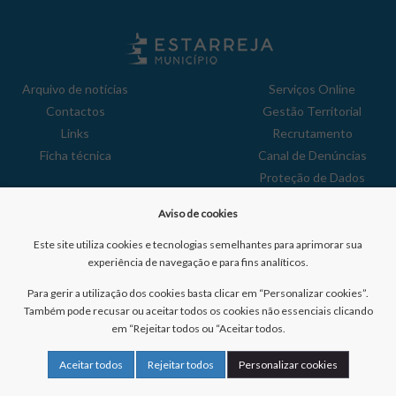
Arquivo de notícias
Serviços Online
Contactos
Gestão Territorial
Links
Recrutamento
Ficha técnica
Canal de Denúncias
Proteção de Dados
Política de Privacidade
Aviso de cookies
Aviso de Cookies
Reclamações
Este site utiliza cookies e tecnologias semelhantes para aprimorar sua
experiência de navegação e para fins analíticos.
Para gerir a utilização dos cookies basta clicar em “Personalizar cookies”.
Também pode recusar ou aceitar todos os cookies não essenciais clicando
em “Rejeitar todos ou “Aceitar todos.
Nº de visitantes:
41046478
Aceitar todos
Rejeitar todos
Personalizar cookies