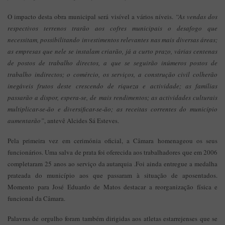
O impacto desta obra municipal será visível a vários níveis.
“As vendas dos
respectivos terrenos trarão aos cofres municipais o desafogo que
necessitam, possibilitando investimentos relevantes nas mais diversas áreas;
as empresas que nele se instalam criarão, já a curto prazo, várias centenas
de postos de trabalho directos, a que se seguirão inúmeros postos de
trabalho indirectos; o comércio, os serviços, a construção civil colherão
inegáveis frutos deste crescendo de riqueza e actividade; as famílias
passarão a dispor, espera-se, de mais rendimentos; as actividades culturais
multiplicar-se-ão e diversificar-se-ão; as receitas correntes do município
aumentarão”
, antevê Alcides Sá Esteves.
Pela primeira vez em cerimónia oficial, a Câmara homenageou os seus
funcionários. Uma salva de prata foi oferecida aos trabalhadores que em 2006
completaram 25 anos ao serviço da autarquia .Foi ainda entregue a medalha
prateada do município aos que passaram à situação de aposentados.
Momento para José Eduardo de Matos destacar a reorganização física e
funcional da Câmara.
Palavras de orgulho foram também dirigidas aos atletas estarrejenses que se