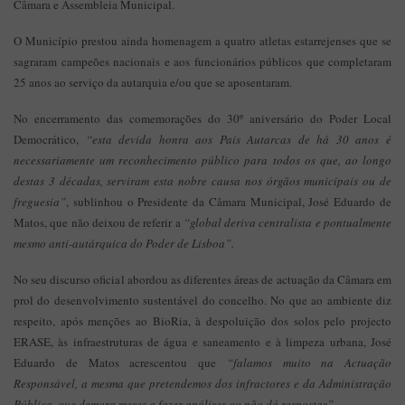
Câmara e Assembleia Municipal.
O Município prestou ainda homenagem a quatro atletas estarrejenses que se
sagraram campeões nacionais e aos funcionários públicos que completaram
25 anos ao serviço da autarquia e/ou que se aposentaram.
No encerramento das comemorações do 30º aniversário do Poder Local
Democrático,
“esta devida honra aos Pais Autarcas de há 30 anos é
necessariamente um reconhecimento público para todos os que, ao longo
destas 3 décadas, serviram esta nobre causa nos órgãos municipais ou de
freguesia”
, sublinhou o Presidente da Câmara Municipal, José Eduardo de
Matos, que não deixou de referir a
“global deriva centralista e pontualmente
mesmo anti-autárquica do Poder de Lisboa”.
No seu discurso oficial abordou as diferentes áreas de actuação da Câmara em
prol do desenvolvimento sustentável do concelho. No que ao ambiente diz
respeito, após menções ao BioRia, à despoluição dos solos pelo projecto
ERASE, às infraestruturas de água e saneamento e à limpeza urbana, José
Eduardo de Matos acrescentou que
“falamos muito na Actuação
Responsável, a mesma que pretendemos dos infractores e da Administração
Pública, que demora meses a fazer análises ou não dá respostas”.