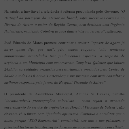
Na saúde, a inevitável a referência à reforma preconizada pelo Governo.
“O
Portugal da paisagem, do interior ao litoral, sofre sucessivos cortes e ao
Distrito de Aveiro, o maior da Região Centro, nem destinam uma Urgência
Polivalente, mantendo Coimbra as suas duas e Viseu a terceira”
, salientou.
José Eduardo de Matos promete continuar a resistir,
“apesar de agora já
haver quem diga que sim”
, pelo menos enquanto
“não sentirmos
minimamente acautelados três fundamentais aspectos: a resposta de
urgência a um Município com um crescente Complexo Químico que labora
24h/dia; os cuidados primários necessariamente prestados pelo Centro de
Saúde e todas as 6 actuais extensões; e um presente com mais consultas e
melhores respostas, pelo futuro do Hospital Visconde de Salreu”.
O presidente da Assembleia Municipal, Alcides Sá Esteves, partilha
“incontornáveis preocupações colectivas – como sejam o aventado
encerramento do serviço de urgências do Hospital Visconde de Salreu”
, não
obstante vê o futuro com
“fundado optimismo. Continuo a acreditar que o
nosso parque “ECO-Empresarial” constituirá, este ano e nos próximos, o
principal factor de transformação da situação sócio-económica concelhia”.