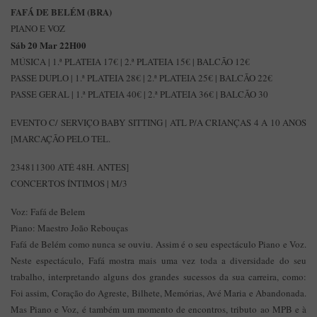
FAFÁ DE BELÉM (BRA)
PIANO E VOZ
Sáb 20 Mar 22H00
MÚSICA | 1.ª PLATEIA 17€ | 2.ª PLATEIA 15€ | BALCÃO 12€
PASSE DUPLO | 1.ª PLATEIA 28€ | 2.ª PLATEIA 25€ | BALCÃO 22€
PASSE GERAL | 1.ª PLATEIA 40€ | 2.ª PLATEIA 36€ | BALCÃO 30
EVENTO C/ SERVIÇO BABY SITTING | ATL P/A CRIANÇAS 4 A 10 ANOS
[MARCAÇÃO PELO TEL.
234811300 ATÉ 48H. ANTES]
CONCERTOS ÍNTIMOS | M/3
Voz: Fafá de Belem
Piano: Maestro João Rebouças
Fafá de Belém como nunca se ouviu. Assim é o seu espectáculo Piano e Voz.
Neste espectáculo, Fafá mostra mais uma vez toda a diversidade do seu
trabalho, interpretando alguns dos grandes sucessos da sua carreira, como:
Foi assim, Coração do Agreste, Bilhete, Memórias, Avé Maria e Abandonada.
Mas Piano e Voz, é também um momento de encontros, tributo ao MPB e à