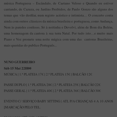
música Portuguesa – Escândalo, de Caetano Veloso e Quando eu estiver
cantando, de Cazuza, ou Jardins Proibidos, de Paulo Gonzo são alguns dos
temas que vão desfilar, num registo acústico e intimista… O concerto conta
ainda com outros clássicos da música brasileira e portuguesa, como Andança,
Nem às paredes confesso, Só à noitinha e Devolvi, além de Bom dia Belém,
uma homenagem da cantora à sua terra Natal. Por tudo isto…e muito mais
Piano e Voz promete uma noite mágica com uma das cantoras Brasileiras,
mais queridas do publico Português...
NUNO GUERREIRO
Sáb 15 Mai 22H00
MÚSICA | 1.ª PLATEIA 17€ | 2.ª PLATEIA 15€ | BALCÃO 12€
PASSE DUPLO | 1.ª PLATEIA 28€ | 2.ª PLATEIA 25€ | BALCÃO 22€
PASSE GERAL | 1.ª PLATEIA 40€ | 2.ª PLATEIA 36€ | BALCÃO 30€
EVENTO C/ SERVIÇO BABY SITTING | ATL P/A CRIANÇAS 4 A 10 ANOS
[MARCAÇÃO PELO TEL.