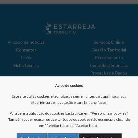
Arquivo de notícias
Serviços Online
Contactos
Gestão Territorial
Links
Recrutamento
Ficha técnica
Canal de Denúncias
Proteção de Dados
Política de Privacidade
Aviso de cookies
Aviso de Cookies
Reclamações
Este site utiliza cookies e tecnologias semelhantes para aprimorar sua
experiência de navegação e para fins analíticos.
Para gerir a utilização dos cookies basta clicar em “Personalizar cookies”.
Também pode recusar ou aceitar todos os cookies não essenciais clicando
em “Rejeitar todos ou “Aceitar todos.
Nº de visitantes:
41042835