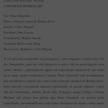
234811300 ATÉ 48H. ANTES]
CONCERTOS ÍNTIMOS | M/3
Voz: Nuno Guerreiro
Piano e direcção musical: Ruben Alves
Bateria: Carlos Miguel
Saxofone: Guto Lucena
Contrabaixo: Miguel Amado
Guitarra e Backvocals: Berg
Backvocals: Bambino e João Miguel
A voz que tem encantando os portugueses - quer enquanto vocalista dos Ala
dos Namorados, quer nos seus projectos a solo e até em participações com
outros artistas -, apresenta-nos agora um espectáculo memorável: um estilo
jazzy num cenário exuberante e teatral. Nuno Guerreiro será acompanhado
por um fabuloso septeto que conta com a direcção musical de Ruben Alves,
num concerto com grande requinte e qualidade, de grande impacto visual.
Ala dos Namorados, Amália, Shade Adu, D’Angelo, Jamie Cullum e George
Michael são alguns dos artistas que Nuno Guerreiro vai retratar neste
espectáculo, presenteando-nos com temas inesquecíveis numa versão muito