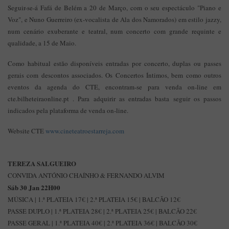
Seguir-se-á Fafá de Belém a 20 de Março, com o seu espectáculo "Piano e
Voz", e Nuno Guerreiro (ex-vocalista de Ala dos Namorados) em estilo jazzy,
num cenário exuberante e teatral, num concerto com grande requinte e
qualidade, a 15 de Maio.
Como habitual estão disponíveis entradas por concerto, duplas ou passes
gerais com descontos associados. Os Concertos Íntimos, bem como outros
eventos da agenda do CTE, encontram-se para venda on-line em
cte.bilheteiraonline.pt . Para adquirir as entradas basta seguir os passos
indicados pela plataforma de venda on-line.
Website CTE
www.cineteatroestarreja.com
TEREZA SALGUEIRO
CONVIDA ANTÓNIO CHAÍNHO & FERNANDO ALVIM
Sáb 30 Jan 22H00
MÚSICA | 1.ª PLATEIA 17€ | 2.ª PLATEIA 15€ | BALCÃO 12€
PASSE DUPLO | 1.ª PLATEIA 28€ | 2.ª PLATEIA 25€ | BALCÃO 22€
PASSE GERAL | 1.ª PLATEIA 40€ | 2.ª PLATEIA 36€ | BALCÃO 30€