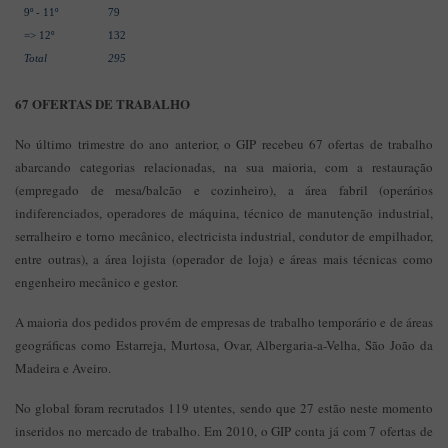
9º - 11º
79
=> 12º
132
Total
295
67 OFERTAS DE TRABALHO
No último trimestre do ano anterior, o GIP recebeu 67 ofertas de trabalho
abarcando categorias relacionadas, na sua maioria, com a restauração
(empregado de mesa/balcão e cozinheiro), a área fabril (operários
indiferenciados, operadores de máquina, técnico de manutenção industrial,
serralheiro e torno mecânico, electricista industrial, condutor de empilhador,
entre outras), a área lojista (operador de loja) e áreas mais técnicas como
engenheiro mecânico e gestor.
A maioria dos pedidos provém de empresas de trabalho temporário e de áreas
geográficas como Estarreja, Murtosa, Ovar, Albergaria-a-Velha, São João da
Madeira e Aveiro.
No global foram recrutados 119 utentes, sendo que 27 estão neste momento
inseridos no mercado de trabalho. Em 2010, o GIP conta já com 7 ofertas de