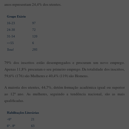
anos representam 24,4% dos utentes.
Grupo Etário
16-23
97
24-30
72
31-54
120
=>55
6
Total
295
79% dos inscritos estão desempregados e procuram um novo emprego.
Apenas 11,8% procuram o seu primeiro emprego. Da totalidade dos inscritos,
59,6% (176) são Mulheres e 40,4% (119) são Homens.
A maioria dos utentes, 44,7%, detém formação académica igual ou superior
ao 12º ano. As mulheres, seguindo a tendência nacional, são as mais
qualificadas.
Habilitações Literárias
<6º
21
6º - 8º
63