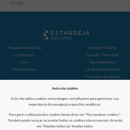
Arquivo de notícias
Serviços Online
Contactos
Gestão Territorial
Links
Recrutamento
Ficha técnica
Canal de Denúncias
Proteção de Dados
Política de Privacidade
Aviso de cookies
Aviso de Cookies
Reclamações
Este site utiliza cookies e tecnologias semelhantes para aprimorar sua
experiência de navegação e para fins analíticos.
Para gerir a utilização dos cookies basta clicar em “Personalizar cookies”.
Também pode recusar ou aceitar todos os cookies não essenciais clicando
em “Rejeitar todos ou “Aceitar todos.