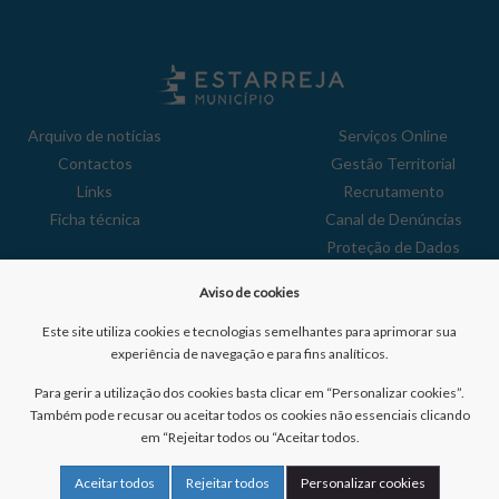
Arquivo de notícias
Serviços Online
Contactos
Gestão Territorial
Links
Recrutamento
Ficha técnica
Canal de Denúncias
Proteção de Dados
Política de Privacidade
Aviso de cookies
Aviso de Cookies
Reclamações
Este site utiliza cookies e tecnologias semelhantes para aprimorar sua
experiência de navegação e para fins analíticos.
Para gerir a utilização dos cookies basta clicar em “Personalizar cookies”.
Também pode recusar ou aceitar todos os cookies não essenciais clicando
em “Rejeitar todos ou “Aceitar todos.
Nº de visitantes:
41040876
Aceitar todos
Rejeitar todos
Personalizar cookies