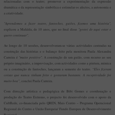
relacionadas com o teatro; promover a experimentação da expressão
dramática e da representação simbólica e estimular os afectos, a autonomia e
a criatividade.
"Aprendemos a fazer teatro, fantoches, guiões, fizemos uma história",
explicou a Mafalda, de 10 anos, que no final disse
"gostei de aqui estar e
quero continuar".
Ao longo de 10 sessões, desenvolveram-se várias actividades centradas na
construção das histórias e o balanço feito pela monitora Paula Alexandra
Carreira é
"muito positivo".
A construção de um guião, com recurso ao seu
próprio imaginário, a improvisação, com actividades como a pintura, mímica
ou a construção de fantoches, lançaram a semente do teatro.
“Eles fizeram
coisas que nunca tinham feito e gostaram bastante. A receptividade foi
muito boa”,
conclui Paula Carreira.
Com direcção artística e pedagógica de Bibi Gomes e coordenação e
produção do Teatro Extremo, o projecto foi desenvolvido com o apoio da
CultRede, co-financiada pelo QREN, Mais Centro – Programa Operacional
Regional do Centro e União Europeia/ Fundo Europeu de Desenvolvimento
Regional.