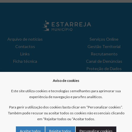
Arquivo de notícias
Serviços Online
Contactos
Gestão Territorial
Links
Recrutamento
Ficha técnica
Canal de Denúncias
Proteção de Dados
Política de Privacidade
Aviso de cookies
Aviso de Cookies
Reclamações
Este site utiliza cookies e tecnologias semelhantes para aprimorar sua
experiência de navegação e para fins analíticos.
Para gerir a utilização dos cookies basta clicar em “Personalizar cookies”.
Também pode recusar ou aceitar todos os cookies não essenciais clicando
em “Rejeitar todos ou “Aceitar todos.
Nº de visitantes:
41042442
Aceitar todos
Rejeitar todos
Personalizar cookies