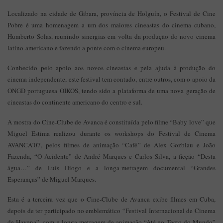
Localizado na cidade de Gibara, província de Holguín, o Festival de Cine
Pobre é uma homenagem a um dos maiores cineastas do cinema cubano,
Humberto Solas, reunindo sinergias em volta da produção do novo cinema
latino-americano e fazendo a ponte com o cinema europeu.
Conhecido pelo apoio aos novos cineastas e pela ajuda à produção do
cinema independente, este festival tem contado, entre outros, com o apoio da
ONGD portuguesa OIKOS, tendo sido a plataforma de uma nova geração de
cineastas do continente americano do centro e sul.
A mostra do Cine-Clube de Avanca é constituída pelo filme “Baby love” que
Miguel Estima realizou durante os workshops do Festival de Cinema
AVANCA’07, pelos filmes de animação “Café” de Alex Gozblau e João
Fazenda, “O Acidente” de André Marques e Carlos Silva, a ficção “Desta
água…” de Luís Diogo e a longa-metragem documental “Grandes
Esperanças” de Miguel Marques.
Esta é a terceira vez que o Cine-Clube de Avanca exibe filmes em Cuba,
depois de ter participado no emblemático “Festival Internacional de Cinema
de Havana”, com a longa-metragem de animação “Até ao Tecto do Mundo”