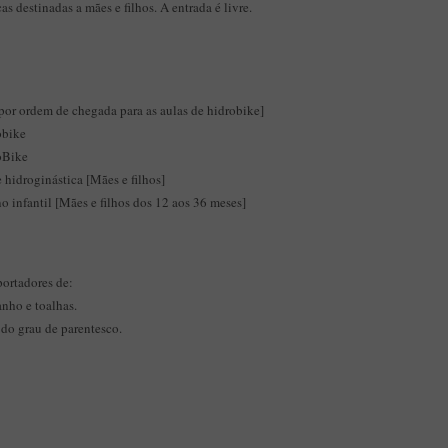
s destinadas a mães e filhos. A entrada é livre.
por ordem de chegada para as aulas de hidrobike]
obike
oBike
hidroginástica [Mães e filhos]
infantil [Mães e filhos dos 12 aos 36 meses]
portadores de:
anho e toalhas.
do grau de parentesco.