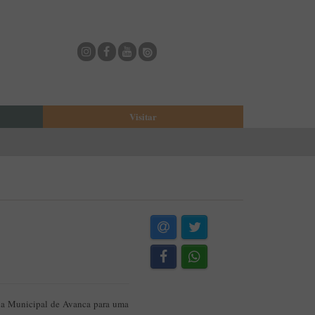
Visitar
eja
O Municipio de Estarreja
Bioria
Biblioteca Municipal
Casa Museu Egas Moniz
Cine-Teatro de Estarreja
Casa-Museu Solheiro Madureira
Eventos
Onde Comer
Onde dormir
na Municipal de Avanca para uma
ESTAU - Arte Urbana