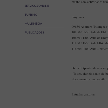
manhã com actividades física
Regulamentos
SERVIÇOS ONLINE
SOS Viver+
TURISMO
Programa
MULTIMÉDIA
09h30 Abertura [Inscrições 
10h00-10h30 Aula de Hidr
PUBLICAÇÕES
10h30-11h00 Aula de Hidr
11h00-11h30 Aula Mista de 
11h30/12h00 Aula – materno 
Os participantes devem ser 
- Touca, chinelos, fato-de-b
- Documento comprovativo 
Entradas gratuitas