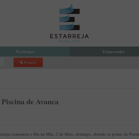
Participar
Empreender
Pesquisar
reja Compartilha
Eco Parque Empresarial de Estarr
 Orçamento Participativo Municipal
PDM
com a Presidente
Incubadora de Empresas
 Local de Voluntariado
atório de Aprendizagem Criativa
 Piscina de Avanca
cipação Pública
 de Denúncias
arreja comemora o Dia da Mãe, 2 de Maio, domingo, abrindo as portas da Pisci