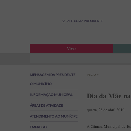
FALE COM A PRESIDENTE
Viver
Atas da Assembleia Municipal
Estar
Atas das Reuniões de Câmara
OPM –
MENSAGEM DA PRESIDENTE
INICIO
>
Boletim Municipal
Fale 
Agenda Municipal
Banco
O MUNICÍPIO
Biblioteca Municipal
Labor
Dia da Mãe na
INFORMAÇÃO MUNICIPAL
Cine Teatro de Estarreja
Parti
ÁREAS DE ATIVIDADE
Oferta Desportiva Municipal
Canal
quarta, 28 de abril 2010
Impostos Municipais
ATENDIMENTO AO MUNÍCIPE
Grandes Opções do Plano e Orçamento
A Câmara Municipal de Est
EMPREGO
Emprego na Autarquia