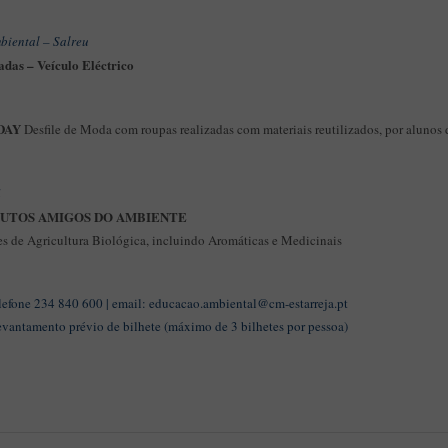
biental – Salreu
adas – Veículo Eléctrico
DAY
Desfile de Moda com roupas realizadas com materiais reutilizados, por alunos d
ã
ODUTOS AMIGOS DO AMBIENTE
es de Agricultura Biológica, incluindo Aromáticas e Medicinais
elefone 234 840 600 | email:
educacao.ambiental@cm-estarreja.pt
evantamento prévio de bilhete (máximo de 3 bilhetes por pessoa)