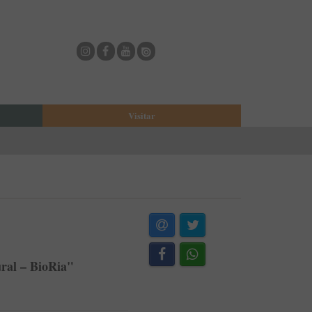
Visitar
eja
O Municipio de Estarreja
Bioria
Biblioteca Municipal
Casa Museu Egas Moniz
Cine-Teatro de Estarreja
Casa-Museu Solheiro Madureira
Eventos
ural – BioRia"
Onde Comer
Onde dormir
ESTAU - Arte Urbana