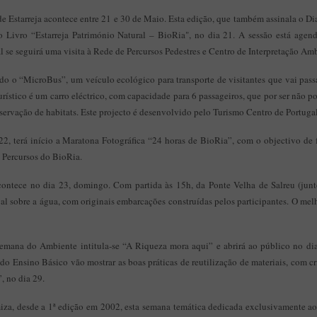
Estarreja acontece entre 21 e 30 de Maio. Esta edição, que também assinala o Dia
 Livro “Estarreja Património Natural – BioRia", no dia 21. A sessão está agen
l se seguirá uma visita à Rede de Percursos Pedestres e Centro de Interpretação Amb
do o “MicroBus”, um veículo ecológico para transporte de visitantes que vai passa
ístico é um carro eléctrico, com capacidade para 6 passageiros, que por ser não pol
eservação de habitats. Este projecto é desenvolvido pelo Turismo Centro de Portugal
2, terá início a Maratona Fotográfica “24 horas de BioRia”, com o objectivo de f
e Percursos do BioRia.
ontece no dia 23, domingo. Com partida às 15h, da Ponte Velha de Salreu (junt
val sobre a água, com originais embarcações construídas pelos participantes. O melh
emana do Ambiente intitula-se “A Riqueza mora aqui” e abrirá ao público no dia
 do Ensino Básico vão mostrar as boas práticas de reutilização de materiais, com cr
 no dia 29.
a, desde a 1ª edição em 2002, esta semana temática dedicada exclusivamente ao