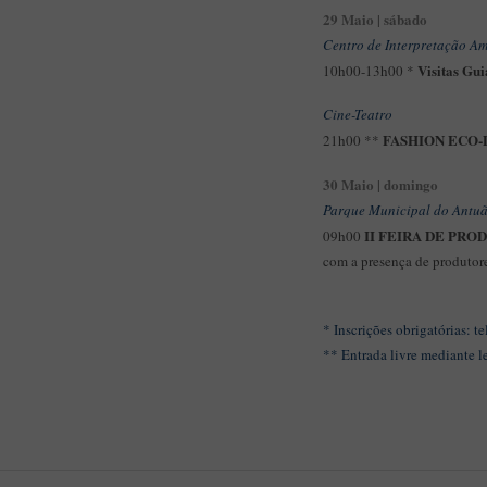
29 Maio | sábado
Centro de Interpretação Am
Visitas Gui
10h00-13h00 *
Cine-Teatro
FASHION ECO-
21h00 **
30 Maio | domingo
Parque Municipal do Antu
II FEIRA DE PR
09h00
com a presença de produtor
* Inscrições obrigatórias: t
** Entrada livre mediante l