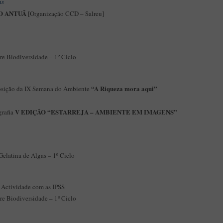
as
IO ANTUÃ
[Organização CCD – Salreu]
re Biodiversidade – 1º Ciclo
“A Riqueza mora aqui”
osição da IX Semana do Ambiente
V EDIÇÃO “ESTARREJA – AMBIENTE EM IMAGENS”
grafia
elatina de Algas – 1º Ciclo
– Actividade com as IPSS
re Biodiversidade – 1º Ciclo