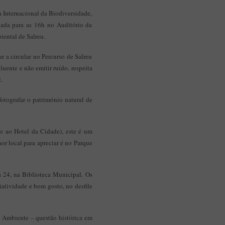
Aplicação Sentir Estarreja
 Internacional da Biodiversidade,
Museu Fábrica da História – Arroz
dada para as 16h no Auditório da
iental de Salreu.
r a circular no Percurso de Salreu
uente e não emitir ruído, respeita
.
otografar o património natural de
o ao Hotel da Cidade), este é um
or local para apreciar é no Parque
 24, na Biblioteca Municipal. Os
iatividade e bom gosto, no desfile
 Ambiente – questão histórica em