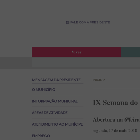
FALE COM A PRESIDENTE
Viver
Atas da Assembleia Municipal
Estar
Atas das Reuniões de Câmara
OPM –
MENSAGEM DA PRESIDENTE
INICIO
>
Boletim Municipal
Fale 
Agenda Municipal
Banco
O MUNICÍPIO
Biblioteca Municipal
Labor
IX Semana do 
INFORMAÇÃO MUNICIPAL
Cine Teatro de Estarreja
Parti
ÁREAS DE ATIVIDADE
Oferta Desportiva Municipal
Canal
Abertura na 6ªfeir
Impostos Municipais
ATENDIMENTO AO MUNÍCIPE
Grandes Opções do Plano e Orçamento
segunda, 17 de maio 2010
EMPREGO
Emprego na Autarquia