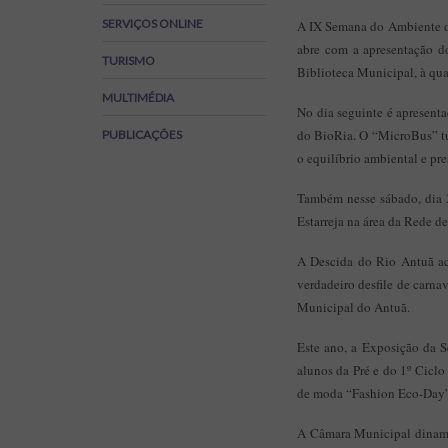
Regulamentos
SERVIÇOS ONLINE
A IX Semana do Ambiente de 
SOS Viver+
abre com a apresentação do
TURISMO
Biblioteca Municipal, à qua
MULTIMÉDIA
No dia seguinte é apresenta
do BioRia. O “MicroBus” tur
PUBLICAÇÕES
o equilíbrio ambiental e pr
Também nesse sábado, dia 2
Estarreja na área da Rede d
A Descida do Rio Antuã ac
verdadeiro desfile de carna
Municipal do Antuã.
Este ano, a Exposição da S
alunos da Pré e do 1º Ciclo
de moda “Fashion Eco-Day”,
A Câmara Municipal dinamiz