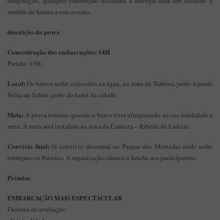
imaginação, qualquer construção destinada a navegar dará um colorido e
sentido de humor a este evento.
descrição da prova
Concentração das embarcações: 14H
Partida: 15H
Local:
Os barcos serão colocados na água, na zona da Turbina, junto à ponte
Velha de Salreu, perto do hotel da cidade.
Meta:
A prova termina quando o barco tiver ultrapassado na sua totalidade a
meta. A meta será instalada na zona da Canhota – Ribeira da Ladeira.
Convívio final:
O convívio decorrerá no Parque das Merendas onde serão
entregues os Prémios. A organização oferece o lanche aos participantes.
Prémios
EMBARCAÇÃO MAIS ESPECTACULAR
Factores de avaliação: