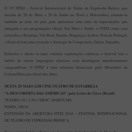
O 33º FITEI – Festival Internacional de Teatro de Expressão Ibérica, que
decorre de 28 de Maio a 20 de Junho no Porto e Matosinhos, estende-se
também ao resto do país para apresentar uma série de espectáculos que
integram a sua programação oficial. Em Maio e Junho, o FITEI conta com
extensões a Estarreja, Vila Real, Guarda, Bragança e Lisboa. Fora de Portugal,
o Festival tem uma extensão a Santiago de Compostela, Galiza, Espanha.
Ecléctico e aberto às mais variadas explorações estéticas, o festival tem o
mérito de cruzar linguagens clássicas com abordagens manifestamente
vanguardistas. O FITEI é uma estrutura financiada pelo Ministério da
Cultura/Direcção-Geral das Artes.
SEXTA 28 MAIO 22H CINE-TEATRO DE ESTARREJA
“A DESCOBERTA DAS AMÉRICAS”, pela Leões de Circo (Brasil)
TEATRO | 5€ | 3,5€ C/DESC. HABITUAIS
90MIN. | M/16
EXTENSÃO DA ABERTURA FITEI 2010 – FESTIVAL INTERNACIONAL
DE TEATRO DE EXPRESSÃO IBÉRICA