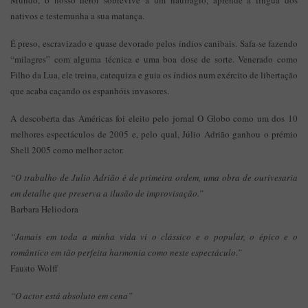
Mundo, o nosso herói sobrevive a um naufrágio, aprende a língua dos
nativos e testemunha a sua matança.
É preso, escravizado e quase devorado pelos índios canibais. Safa-se fazendo
“milagres” com alguma técnica e uma boa dose de sorte. Venerado como
Filho da Lua, ele treina, catequiza e guia os índios num exército de libertação
que acaba caçando os espanhóis invasores.
A descoberta das Américas foi eleito pelo jornal O Globo como um dos 10
melhores espectáculos de 2005 e, pelo qual, Júlio Adrião ganhou o prémio
Shell 2005 como melhor actor.
“O trabalho de Julio Adrião é de primeira ordem, uma obra de ourivesaria
em detalhe que preserva a ilusão de improvisação.”
Barbara Heliodora
“Jamais em toda a minha vida vi o clássico e o popular, o épico e o
romântico em tão perfeita harmonia como neste espectáculo.”
Fausto Wolff
“O actor está absoluto em cena”