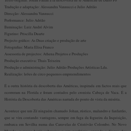
Texto original: Johan Padan a la descoverta de le Americhe de Dario Fo
Tradução e adaptação: Alessandra Vannucci e Julio Adrião
Direcção: Alessandra Vannucci
Performance: Julio Adrião
Iluminação: Luiz André Alvim
Figurino: Priscilla Duarte
Projecto gráfico: As Duas criação e produção de arte
Fotografias: Maria Elisa Franco
Assessoria de projectos: Athena Projetos e Produções
Produção executiva: Thais Teixeira
Produção e administração: Julio Adrião Produções Artísticas Lda.
Realização: leões de circo pequenos empreendimentos
É a outra história da descoberta das Américas, inspirada em factos reais que
ocorreram na Florida e foram contados pelo cronista Cabeça de Vaca. É a
História da Descoberta das Américas narrada do ponto de vista da miséria.
Acontece que um Zé ninguém chamado Johan, rústico, malandro e fanfarrão,
que se vira contando vantagens, sempre em fuga da fogueira da Inquisição,
embarca em Sevilha numa das Caravelas de Cristóvão Colombo. No Novo