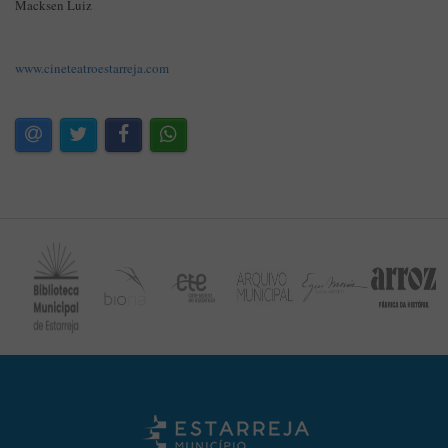
Macksen Luiz
www.cineteatroestarreja.com