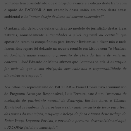
vontades tem possibilitado que o projecto avance e a edição deste livro com
o apoio do PACOPAR é um exemplo dessa união em torno desta causa
ambiental e do
“nosso desejo de desenvolvimento sustentável”.
O autarca não deixou de deixar críticas ao modelo de jurisdição destas áreas
naturais, nomeadamente a
“entidades a nível regional ou central”
que
apesar de terem as competências para intervir limitam-se a dizer não e nada
fazem. Esse reparo foi deixado na recente reunião em Lisboa com
“a Ministra
do Ambiente numa reunião a propósito do Polis da Ria e de matérias
conexas”.
José Eduardo de Matos afirmou que
“estamos cá nós. A autarquia
faz mais do que a sua obrigação mas cabe-nos a responsabilidade de
dinamizar este espaço”.
Aos olhos do representante do PACOPAR – Painel Consultivo Comunitário
do Programa Actuação Responsável, Luis Ferreira, este é um
“momento de
exaltação do património natural de Estarreja. Em boa hora, a Câmara
Municipal se lembrou de perpetuar e criar mais um meio de levar para fora
das portas do município, a riqueza e beleza da flora e fauna deste pedaço do
Baixo Vouga Lagunar. Por isto, e por todo o percurso desenvolvido até aqui,
o PACOPAR felicita o município”.