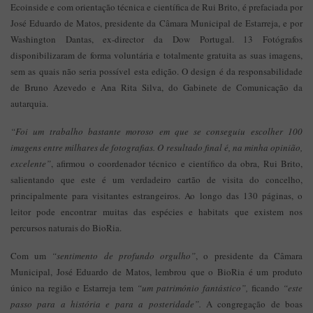
Ecoinside e com orientação técnica e científica de Rui Brito, é prefaciada por
José Eduardo de Matos, presidente da Câmara Municipal de Estarreja, e por
Washington Dantas, ex-director da Dow Portugal. 13 Fotógrafos
disponibilizaram de forma voluntária e totalmente gratuita as suas imagens,
sem as quais não seria possível esta edição. O design é da responsabilidade
de Bruno Azevedo e Ana Rita Silva, do Gabinete de Comunicação da
autarquia.
“Foi um trabalho bastante moroso em que se conseguiu escolher 100
imagens entre milhares de fotografias. O resultado final é, na minha opinião,
excelente”
, afirmou o coordenador técnico e científico da obra, Rui Brito,
salientando que este é um verdadeiro cartão de visita do concelho,
principalmente para visitantes estrangeiros. Ao longo das 130 páginas, o
leitor pode encontrar muitas das espécies e habitats que existem nos
percursos naturais do BioRia.
Com um
“sentimento de profundo orgulho”
, o presidente da Câmara
Municipal, José Eduardo de Matos, lembrou que o BioRia é um produto
único na região e Estarreja tem
“um património fantástico”,
ficando
“este
passo para a história e para a posteridade”.
A congregação de boas