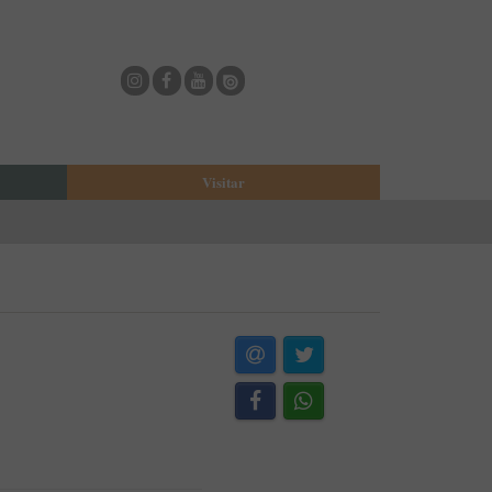
Visitar
eja
O Municipio de Estarreja
Bioria
Biblioteca Municipal
Casa Museu Egas Moniz
Cine-Teatro de Estarreja
Casa-Museu Solheiro Madureira
Eventos
Onde Comer
Onde dormir
ESTAU - Arte Urbana