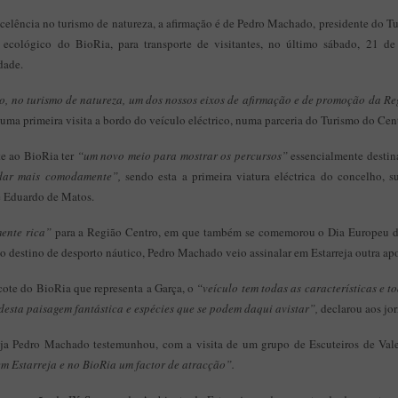
celência no turismo de natureza, a afirmação é de Pedro Machado, presidente do T
 ecológico do BioRia, para transporte de visitantes, no último sábado, 21 d
dade.
, no turismo de natureza, um dos nossos eixos de afirmação e de promoção da Re
 uma primeira visita a bordo do veículo eléctrico, numa parceria do Turismo do Ce
e ao BioRia ter
“um novo meio para mostrar os percursos”
essencialmente desti
dar mais comodamente”,
sendo esta a primeira viatura eléctrica do concelho, 
é Eduardo de Matos.
ente rica”
para a Região Centro, em que também se comemorou o Dia Europeu do 
 destino de desporto náutico, Pedro Machado veio assinalar em Estarreja outra apo
ote do BioRia que representa a Garça, o
“veículo tem todas as características e 
 desta paisagem fantástica e espécies que se podem daqui avistar”,
declarou aos jor
eja Pedro Machado testemunhou, com a visita de um grupo de Escuteiros de Va
em Estarreja e no BioRia um factor de atracção”.