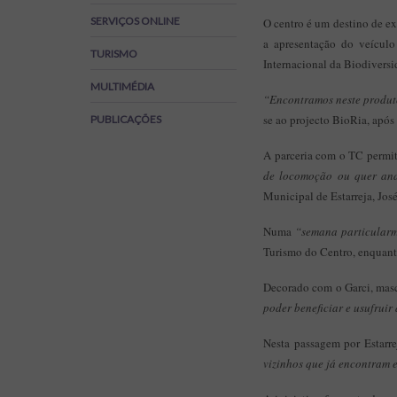
Regulamentos
SERVIÇOS ONLINE
O centro é um destino de ex
SOS Viver+
a apresentação do veículo
TURISMO
Internacional da Biodiversi
MULTIMÉDIA
“Encontramos neste produto
se ao projecto BioRia, após
PUBLICAÇÕES
A parceria com o TC permit
de locomoção ou quer an
Municipal de Estarreja, Jos
Numa
“semana particularm
Turismo do Centro, enquanto
Decorado com o Garci, masc
poder beneficiar e usufruir
Nesta passagem por Estarr
vizinhos que já encontram 