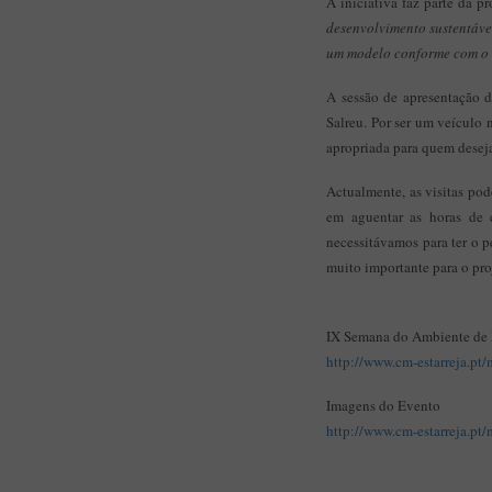
A iniciativa faz parte da 
desenvolvimento sustentáve
um modelo conforme com o n
A sessão de apresentação d
Salreu. Por ser um veículo 
apropriada para quem desej
Actualmente, as visitas pod
em aguentar as horas de 
necessitávamos para ter o p
muito importante para o pro
IX Semana do Ambiente de E
http://www.cm-estarreja.p
Imagens do Evento
http://www.cm-estarreja.pt