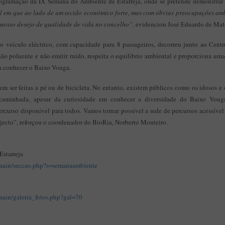
programação da IX Semana do Ambiente de Estarreja, onde se pretende demonstrar
l em que ao lado de um tecido económico forte, mas com óbvias preocupações amb
osso desejo de qualidade de vida no concelho”,
evidenciou José Eduardo de Mat
o veículo eléctrico, com capacidade para 8 passageiros, decorreu junto ao Cent
não poluente e não emitir ruído, respeita o equilíbrio ambiental e proporciona u
a conhecer o Baixo Vouga.
em ser feitas a pé ou de bicicleta. No entanto, existem públicos como os idosos e 
caminhada, apesar da curiosidade em conhecer a diversidade do Baixo Voug
ercurso disponível para todos. Vamos tornar possível a rede de percursos acessível
jecto”, reforçou o coordenador do BioRia, Norberto Monteiro.
starreja
t/main/seccao.php?s=semanaambiente
/main/galeria_fotos.php?gal=70