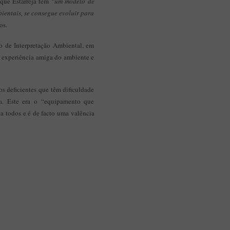
 que Estarreja tem
“um modelo de
ientais, se consegue evoluir para
os.
ro de Interpretação Ambiental, em
ma experiência amiga do ambiente e
os deficientes que têm dificuldade
a. Este era o “equipamento que
 a todos e é de facto uma valência