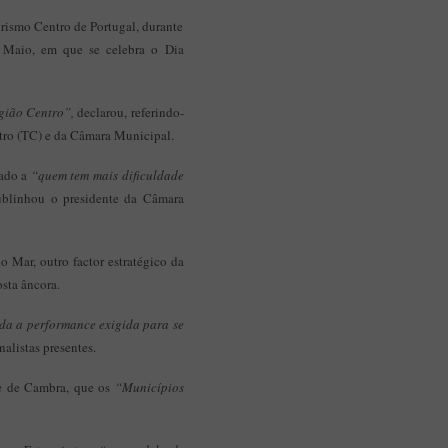
Aplicação Sentir Estarreja
urismo Centro de Portugal, durante
Museu Fábrica da História – Arroz
e Maio, em que se celebra o Dia
gião Centro”,
declarou, referindo-
ntro (TC) e da Câmara Municipal.
nado a
“quem tem mais dificuldade
sublinhou o presidente da Câmara
Mar, outro factor estratégico da
sta âncora.
toda a performance exigida para se
nalistas presentes.
le de Cambra, que os
“Municípios