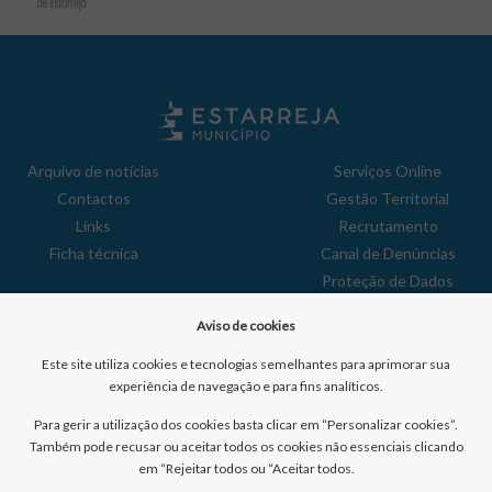
Arquivo de notícias
Serviços Online
Contactos
Gestão Territorial
Links
Recrutamento
Ficha técnica
Canal de Denúncias
Proteção de Dados
Política de Privacidade
Aviso de cookies
Aviso de Cookies
Reclamações
Este site utiliza cookies e tecnologias semelhantes para aprimorar sua
experiência de navegação e para fins analíticos.
Para gerir a utilização dos cookies basta clicar em “Personalizar cookies”.
Também pode recusar ou aceitar todos os cookies não essenciais clicando
em “Rejeitar todos ou “Aceitar todos.
Nº de visitantes: