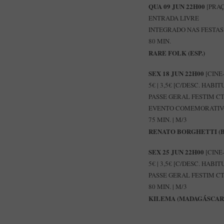
QUA 09 JUN 22H00
[PRA
ENTRADA LIVRE
INTEGRADO NAS FESTAS 
80 MIN.
RARE FOLK (ESP.)
SEX 18 JUN 22H00
[CINE
5€ | 3,5€ [C/DESC. HABIT
PASSE GERAL FESTIM CTE 
EVENTO COMEMORATIVO 
75 MIN. | M/3
RENATO BORGHETTI (B
SEX 25 JUN 22H00
[CINE
5€ | 3,5€ [C/DESC. HABIT
PASSE GERAL FESTIM CTE 
80 MIN. | M/3
KILEMA (MADAGÁSCAR)