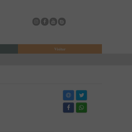
Visitar
eja
O Municipio de Estarreja
Bioria
Biblioteca Municipal
Casa Museu Egas Moniz
Cine-Teatro de Estarreja
Casa-Museu Solheiro Madureira
Eventos
Onde Comer
Onde dormir
ESTAU - Arte Urbana