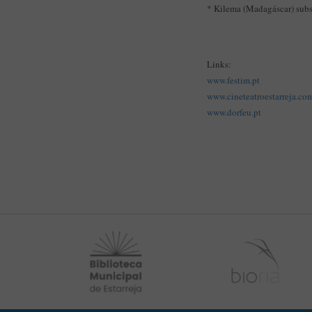
* Kilema (Madagáscar) subst
Links:
www.festim.pt
www.cineteatroestarreja.co
www.dorfeu.pt