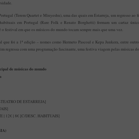
rsidade.
Portugal (Terem Quartet e Minyeshu), uma das quais em Estarreja, um regresso ao f
habituais em Portugal (Rare Folk e Renato Borghetti) formam um cartaz únic
 é o festival em que os músicos do mundo tocam sempre mais que uma vez.
al que foi a 1ª edição – nomes como Hermeto Pascoal e Kepa Junkera, entre outros
stim regressa com uma programação fascinante, uma festiva viagem pelas músicas d
icipal de músicas do mundo
a
-TEATRO DE ESTARREJA]
UAIS]
| 12€ | 8€ [C/DESC. HABITUAIS]
IA)