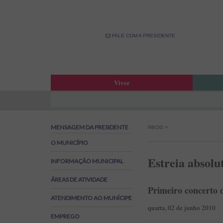
FALE COM A PRESIDENTE
Viver
Atas da Assembleia Municipal
Estar
Atas das Reuniões de Câmara
OPM –
MENSAGEM DA PRESIDENTE
INICIO
>
Boletim Municipal
Fale 
Agenda Municipal
Banco
O MUNICÍPIO
Biblioteca Municipal
Labor
Estreia absol
INFORMAÇÃO MUNICIPAL
Cine Teatro de Estarreja
Parti
ÁREAS DE ATIVIDADE
Oferta Desportiva Municipal
Canal
Primeiro concerto 
Impostos Municipais
ATENDIMENTO AO MUNÍCIPE
Grandes Opções do Plano e Orçamento
quarta, 02 de junho 2010
EMPREGO
Emprego na Autarquia