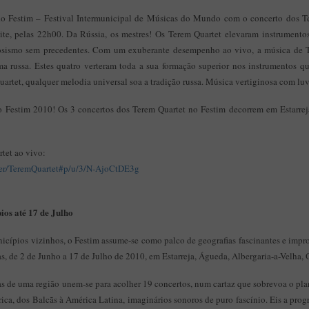
 do Festim – Festival Intermunicipal de Músicas do Mundo com o concerto dos Te
noite, pelas 22h00. Da Rússia, os mestres! Os Terem Quartet elevaram instrument
tuosismo sem precedentes. Com um exuberante desempenho ao vivo, a música de 
ma russa. Estes quatro verteram toda a sua formação superior nos instrumentos 
artet, qualquer melodia universal soa a tradição russa. Música vertiginosa com luv
o Festim 2010! Os 3 concertos dos Terem Quartet no Festim decorrem em Estarreja 
tet ao vivo:
ser/TeremQuartet#p/u/3/N-AjoCtDE3g
ios até 17 de Julho
icípios vizinhos, o Festim assume-se como palco de geografias fascinantes e impr
das, de 2 de Junho a 17 de Julho de 2010, em Estarreja, Águeda, Albergaria-a-Velha,
as de uma região unem-se para acolher 19 concertos, num cartaz que sobrevoa o pla
ica, dos Balcãs à América Latina, imaginários sonoros de puro fascínio. Eis a pro