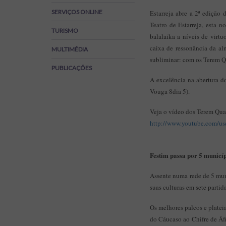
Regulamentos
SERVIÇOS ONLINE
Estarreja abre a 2ª edição
SOS Viver+
Teatro de Estarreja, esta 
TURISMO
balalaika a níveis de vir
caixa de ressonância da al
MULTIMÉDIA
subliminar: com os Terem Qu
PUBLICAÇÕES
A excelência na abertura d
Vouga 8dia 5).
Veja o vídeo dos Terem Quar
http://www.youtube.com/u
Festim passa por 5 municíp
Assente numa rede de 5 mun
suas culturas em sete parti
Os melhores palcos e platei
do Cáucaso ao Chifre de Áfr