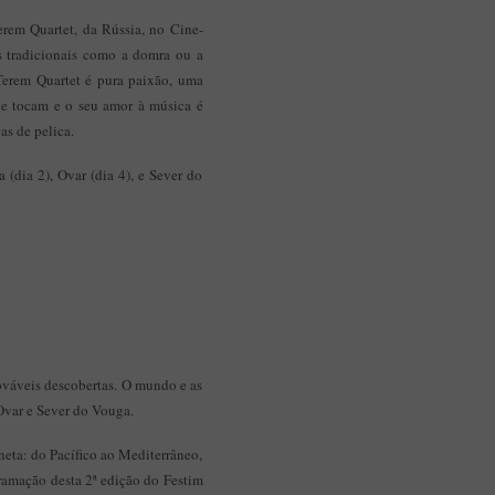
Aplicação Sentir Estarreja
rem Quartet, da Rússia, no Cine-
Museu Fábrica da História – Arroz
os tradicionais como a domra ou a
Terem Quartet é pura paixão, uma
que tocam e o seu amor à música é
as de pelica.
(dia 2), Ovar (dia 4), e Sever do
ováveis descobertas. O mundo e as
 Ovar e Sever do Vouga.
neta: do Pacífico ao Mediterrâneo,
gramação desta 2ª edição do Festim