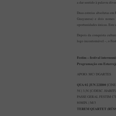
a dar sentido à palavra dive
Duas estreias absolutas em 
Guayanesa) e dois nomes 
oportunidades únicas. Este
Depois da conquista cultur
logo incontornável –, o Fe
Festim – festival intermun
Programação em Estarrej
APOIO: MC/ DGARTES
QUA 02 JUN 22H00
[CINE
5€ | 3,5€ [C/DESC. HABIT
PASSE GERAL FESTIM CTE 
80MIN. | M/3
TEREM QUARTET (RÚSS